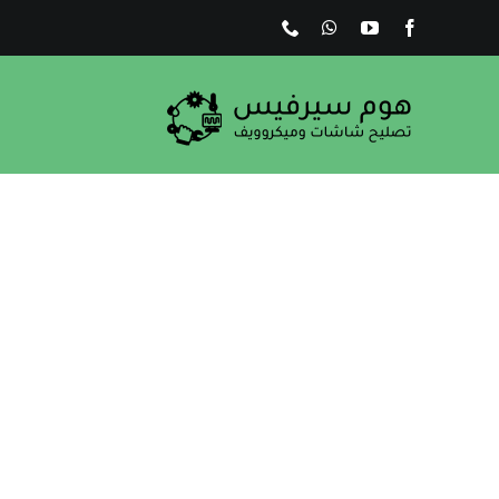
Ski
t
conten