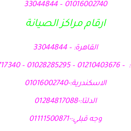
01016002740 – 33044844
ارقام مراكز الصيانة
القاهرة: – 33044844
010 – 01121717340
الاسكندرية:-01016002740
الدلتا:-01284817088
وجه قبلي:-01111500871