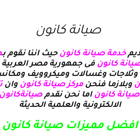
صيانة كانون
يم
خدمة صيانة كانون
حيث اننا نقوم ب
ص
صيانة كانون
فى جمهورية مصر العربية و
وثلاجات وغسالات وميكروويف ومكانس
ن
وبلازما
فنحن
مركز صيانة كانون
وان
ت
صيانة كانون
اما نحن نقدم
صيانةكانون
الالكترونية والعلمية الحديثة
افضل مميزات صيانة كانون