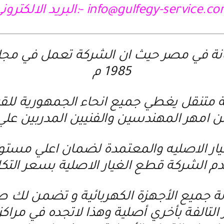
info@gulfegy-service.c
-:البريد الالكترون
نة في مصر حيث ان الشركة تعمل في مجال ص
1985 م
تنقل يغطي جميع انحاء الجمهورية للقيام
امهر المهندسين والفنيين المدربين علي
يار الاصليه والمعتمدة لضمان اعلي مستوي
م الشركة قطع الغيار الاصلية بسعر التك
ة جميع الأجهزة الكهربائية و تضمن لك صي
 التالفة بأخري أصلية وهذا لاتجده في مرا