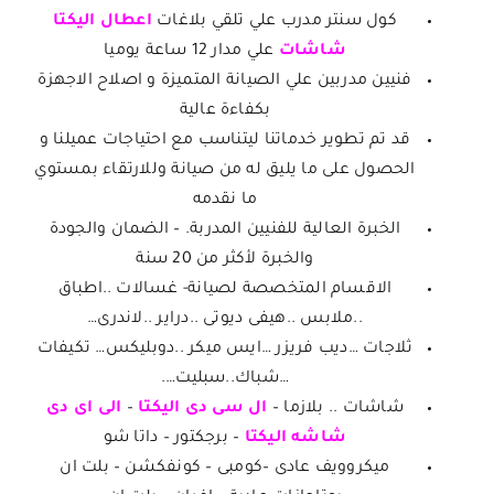
كول سنتر مدرب علي تلقي
بلاغات
اعطال اليكتا
شاشات
علي مدار 12 ساعة يوميا
فنيين مدربين علي الصيانة المتميزة و اصلاح الاجهزة
بكفاءة عالية
قد تم تطوير خدماتنا ليتناسب مع احتياجات عميلنا و
الحصول على ما يليق له من صيانة وللارتقاء بمستوي
ما نقدمه
الخبرة العالية للفنيين المدربة. – الضمان والجودة
والخبرة لأكثر من 20 سنة
الاقسام المتخصصة لصيانة- غسالات ..اطباق
..ملابس ..هيفى ديوتى ..دراير ..لاندرى…
ثلاجات …ديب فريزر …ايس ميكر ..دوبليكس… تكيفات
…شباك..سبليت….
شاشات .. بلازما –
ال سى دى اليكتا
–
الى اى دى
شاشه اليكتا
– برجكتور – داتا شو
ميكروويف عادى –كومبى – كونفكشن – بلت ان