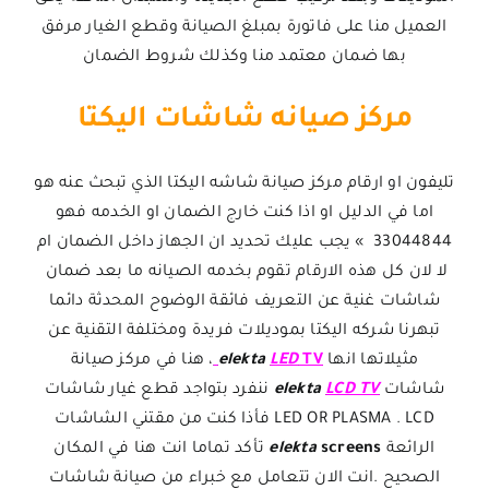
العميل منا على فاتورة بمبلغ الصيانة وقطع الغيار مرفق
بها ضمان معتمد منا وكذلك شروط الضمان
مركز صيانه شاشات اليكتا
تليفون او ارقام مركز صيانة شاشه اليكتا الذي تبحث عنه هو
اما في الدليل او اذا كنت خارج الضمان او الخدمه فهو
33044844 » يجب عليك تحديد ان الجهاز داخل الضمان ام
لا لان كل هذه الارقام تقوم بخدمه الصيانه ما بعد ضمان
شاشات غنية عن التعريف فائقة الوضوح المحدثة دائما
تبهرنا شركه اليكتا بموديلات فريدة ومختلفة التقنية عن
مثيلاتها انها
TV
LED
elekta
، هنا في مركز صيانة
شاشات
LCD TV
elekta
ننفرد بتواجد قطع غيار شاشات
LED OR PLASMA . LCD فأذا كنت من مقتني الشاشات
الرائعة
screens
elekta
تأكد تماما انت هنا في المكان
الصحيح .انت الان تتعامل مع خبراء من صيانة شاشات