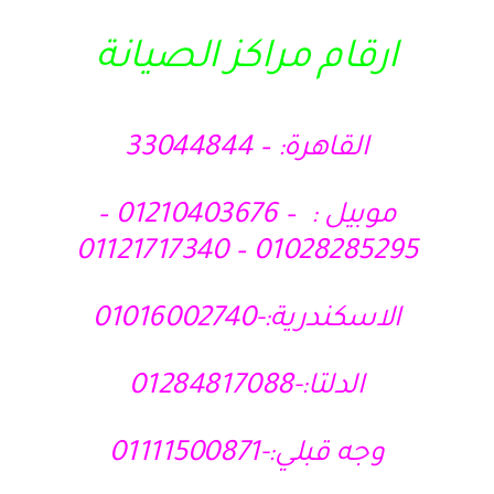
ارقام مراكز الصيانة
القاهرة: – 33044844
موبيل : – 01210403676 –
01028285295 – 01121717340
الاسكندرية:-01016002740
الدلتا:-01284817088
وجه قبلي:-01111500871