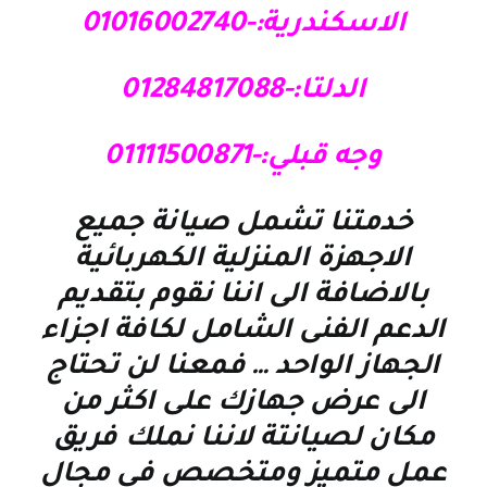
الاسكندرية:-01016002740
الدلتا:-01284817088
وجه قبلي:-01111500871
خدمتنا تشمل صيانة جميع
الاجهزة المنزلية الكهربائية
بالاضافة الى اننا نقوم بتقديم
الدعم الفنى الشامل لكافة اجزاء
الجهاز الواحد … فمعنا لن تحتاج
الى عرض جهازك على اكثر من
مكان لصيانتة لاننا نملك فريق
عمل متميز ومتخصص فى مجال