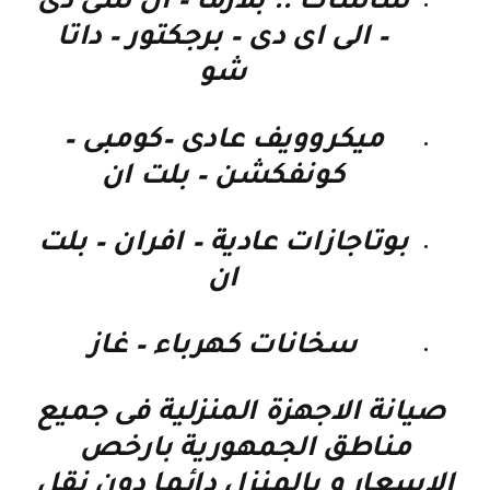
شاشات .. بلازما – ال سى دى
– الى اى دى – برجكتور – داتا
شو
ميكروويف عادى –كومبى –
كونفكشن – بلت ان
بوتاجازات عادية – افران – بلت
ان
سخانات كهرباء – غاز
صيانة الاجهزة المنزلية فى جميع
مناطق الجمهورية بارخص
الاسعار و بالمنزل دائما دون نقل