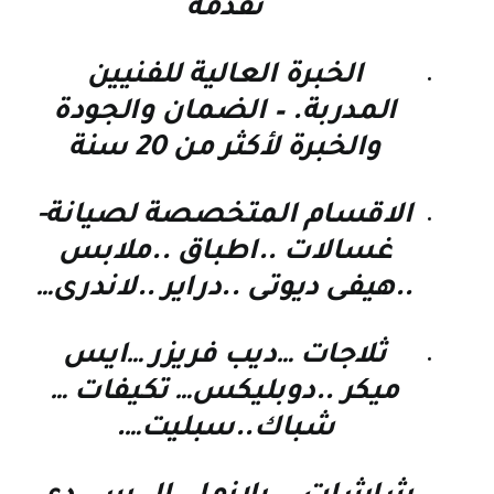
نقدمه
الخبرة العالية للفنيين
المدربة. – الضمان والجودة
والخبرة لأكثر من 20 سنة
الاقسام المتخصصة لصيانة-
غسالات ..اطباق ..ملابس
..هيفى ديوتى ..دراير ..لاندرى…
ثلاجات …ديب فريزر …ايس
ميكر ..دوبليكس… تكيفات …
شباك..سبليت….