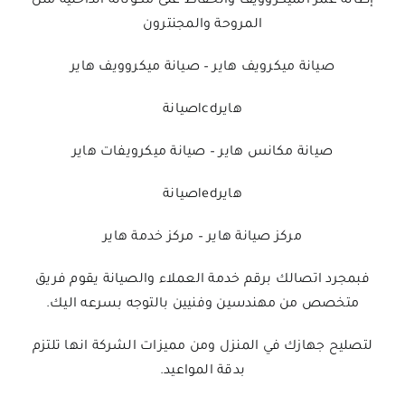
إطالة عمر الميكروويف والحفاظ على مكوناته الداخلية مثل
المروحة والمجنترون
صيانة ميكرويف هاير – صيانة ميكروويف هاير
هايرlcdصيانة
صيانة مكانس هاير – صيانة ميكرويفات هاير
هايرledصيانة
مركز صيانة هاير – مركز خدمة هاير
فبمجرد اتصالك برقم خدمة العملاء والصيانة يقوم فريق
متخصص من مهندسين وفنيين بالتوجه بسرعه اليك.
لتصليح جهازك في المنزل ومن مميزات الشركة انها تلتزم
بدقة المواعيد.