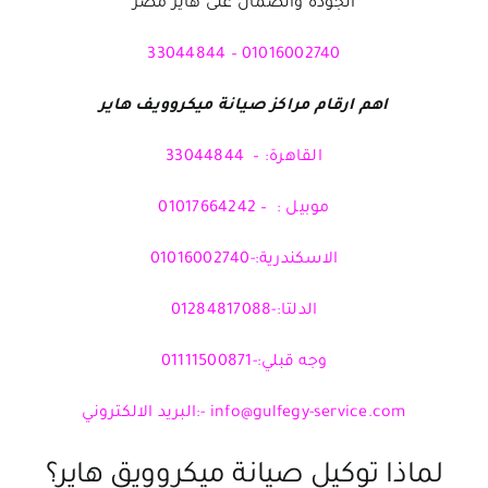
الجودة والضمان على
هاير مصر
01016002740 – 33044844
اهم ارقام مراكز صيانة ميكروويف هاير
القاهرة: – 33044844
موبيل : – 01017664242
الاسكندرية:-01016002740
الدلتا:-01284817088
وجه قبلي:-01111500871
info@gulfegy-service.com
-:البريد الالكتروني
لماذا توكيل صيانة ميكروويق هاير؟