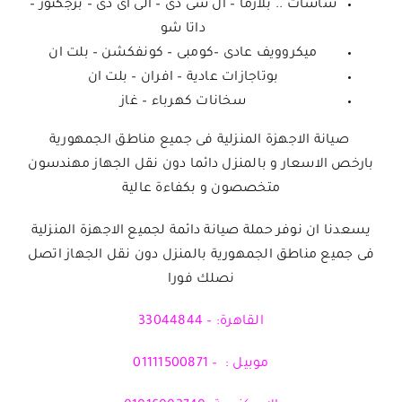
شاشات .. بلازما – ال سى دى – الى اى دى – برجكتور –
داتا شو
ميكروويف عادى –كومبى – كونفكشن – بلت ان
بوتاجازات عادية – افران – بلت ان
سخانات كهرباء – غاز
صيانة الاجهزة المنزلية فى جميع مناطق الجمهورية
بارخص الاسعار و بالمنزل دائما دون نقل الجهاز مهندسون
متخصصون و بكفاءة عالية
يسعدنا ان نوفر حملة صيانة دائمة لجميع الاجهزة المنزلية
فى جميع مناطق الجمهورية بالمنزل دون نقل الجهاز اتصل
نصلك فورا
القاهرة: – 33044844
موبيل : – 01111500871