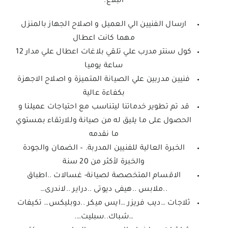
البلاغ.
ارسال الفنيين الي العميل و اصلاح الجهاز بالمنزل
مهما كانت اعطال
كول سنتر مدرب علي تلقي بلاغات اعطال علي مدار 12
ساعة يوميا
فنيين مدربين علي الصيانة المتميزة و اصلاح الاجهزة
بكفاءة عالية
قد تم تطوير خدماتنا ليتناسب مع احتياجات عميلنا و
الحصول على ما يليق له من صيانة وللارتقاء بمستوي
ما نقدمه
الخبرة العالية للفنيين المدربة. – الضمان والجودة
والخبرة لأكثر من 20 سنة
الاقسام المتخصصة لصيانة- غسالات ..اطباق
..ملابس ..هيفى ديوتى ..دراير ..لاندرى…
ثلاجات …ديب فريزر …ايس ميكر ..دوبليكس… تكيفات
…شباك..سبليت….