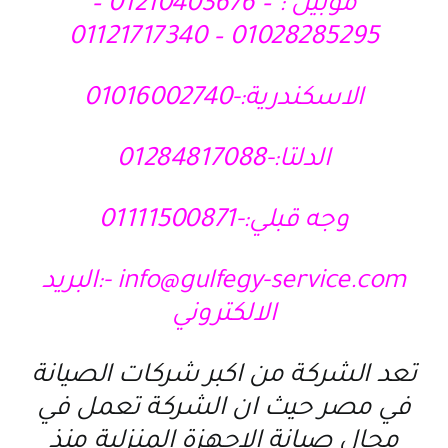
موبيل : – 01210403676 –
01028285295 – 01121717340
الاسكندرية:-01016002740
الدلتا:-01284817088
وجه قبلي:-01111500871
info@gulfegy-service.com -:البريد
الالكتروني
تعد الشركة من اكبر شركات الصيانة
في مصر حيث ان الشركة تعمل في
مجال صيانة الاجهزة المنزلية منذ