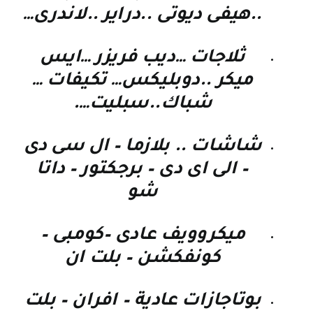
..هيفى ديوتى ..دراير ..لاندرى…
ثلاجات …ديب فريزر …ايس
ميكر ..دوبليكس… تكيفات …
شباك..سبليت….
شاشات .. بلازما – ال سى دى
– الى اى دى – برجكتور – داتا
شو
ميكروويف عادى –كومبى –
كونفكشن – بلت ان
بوتاجازات عادية – افران – بلت