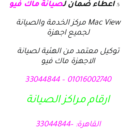
اعطاء ضمان ل
صيانة ماك فيو
Mac View مركز الخدمة والصيانة
لجميع اجهزة
توكيل معتمد من الهئية لصيانة
الاجهزة ماك فيو
01016002740 – 33044844
ارقام مراكز الصيانة
القاهرة: –33044844