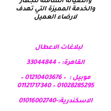
والصيانة الشاملة للجهاز
والخدمة المميزة التي تهدف
لارضاء العميل
لبلاغات الاعطال
القاهرة: – 33044844
موبيل : – 01210403676 –
01028285295 – 01121717340
الاسكندرية:-01016002740