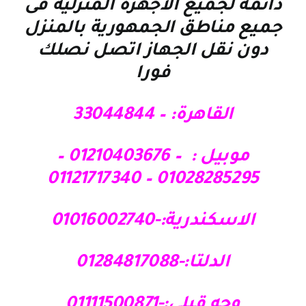
دائمة لجميع الاجهزة المنزلية فى
جميع مناطق الجمهورية بالمنزل
دون نقل الجهاز اتصل نصلك
فورا
القاهرة: – 33044844
موبيل : – 01210403676 –
01028285295 – 01121717340
الاسكندرية:-01016002740
الدلتا:-01284817088
وجه قبلي:-01111500871