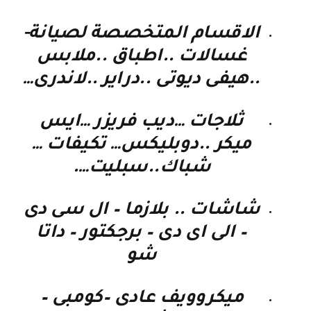
الاقسام المتخصصة لصيانة-
غسالات ..اطباق ..ملابس
..هيفى ديوتى ..دراير ..لاندرى…
ثلاجات …ديب فريزر …ايس
ميكر ..دوبليكس… تكيفات …
شباك..سبليت….
شاشات .. بلازما – ال سى دى
– الى اى دى – برجكتور – داتا
شو
ميكروويف عادى –كومبى –