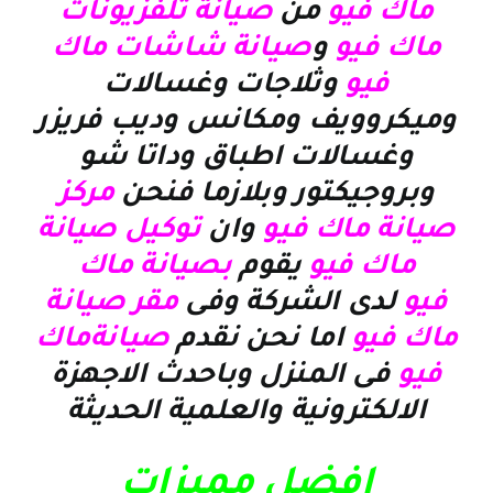
ماك فيو
من
صيانة تلفزيونات
ماك فيو
و
صيانة شاشات ماك
فيو
وثلاجات وغسالات
وميكروويف ومكانس وديب فريزر
وغسالات اطباق وداتا شو
وبروجيكتور وبلازما
فنحن
مركز
صيانة ماك فيو
وان
توكيل صيانة
ماك فيو
يقوم
ب
صيانة
ماك
فيو
لدى الشركة وفى
مقر صيانة
ماك فيو
اما نحن نقدم
صيانةماك
فيو
فى المنزل وباحدث الاجهزة
الالكترونية والعلمية الحديثة
افضل مميزات