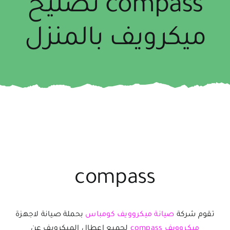
compass تصليح
ميكرويف بالمنزل
compass
تقوم شركة
صيانة ميكروويف كومباس
بحملة صيانة لاجهزة
ميكروويف compass
لجميع اعطال الميكرويف عن