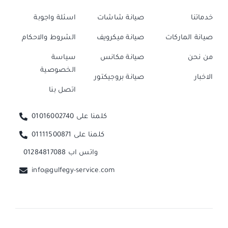
خدماتنا
صيانة شاشات
اسئلة واجوبة
صيانة الماركات
صيانة ميكرويف
الشروط والاحكام
من نحن
صيانة مكانس
سياسة
الخصوصية
الاخبار
صيانة بروجيكتور
اتصل بنا
كلمنا على 01016002740
كلمنا على 01111500871
واتس اب 01284817088
info@gulfegy-service.com