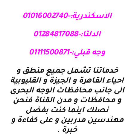
الاسكندرية:-01016002740
الدلتا:-01284817088
وجه قبلي:-01111500871
خدماتنا تشمل جميع منطق و
احياء القاهرة و الجيزة و القليوبية
الى جانب محافظات الوجه البحرى
و محافظات و مدن القناة فنحن
نصلك اينما كنت بفضل
مهندسين مدربين و على كفاءة و
خبرة
.