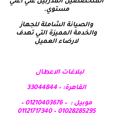
المتخصصين المدربين علي اعلي
مستوي
.
والصيانة الشاملة للجهاز
والخدمة المميزة التي تهدف
لارضاء العميل
لبلاغات الاعطال
القاهرة: – 33044844
موبيل : – 01210403676 –
01028285295 – 01121717340