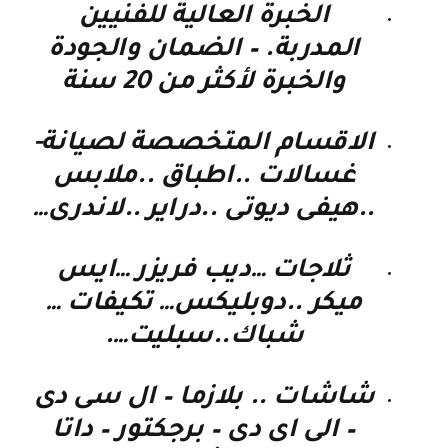
الخبرة العالية للفنيين
المدربة. – الضمان والجودة
والخبرة لأكثر من 20 سنة
الاقسام المتخصصة لصيانة-
غسالات ..اطباق ..ملابس
..هيفى ديوتى ..دراير ..لاندرى…
ثلاجات …ديب فريزر …ايس
ميكر ..دوبليكس… تكيفات …
شباك..سبليت….
شاشات .. بلازما – ال سى دى
– الى اى دى – برجكتور – داتا