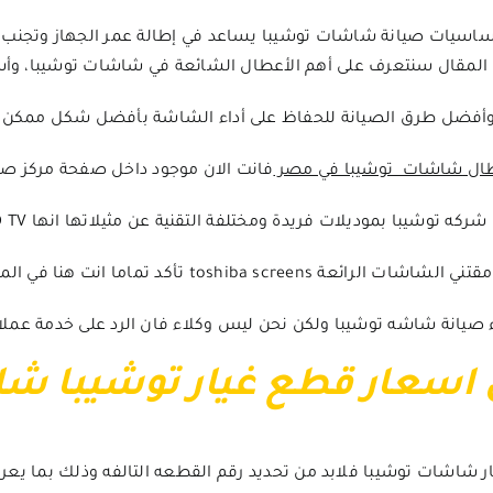
اسيات صيانة شاشات توشيبا يساعد في إطالة عمر الجهاز وتجنب ا
المقال سنتعرف على أهم الأعطال الشائعة في شاشات توشيبا، وأس
أفضل طرق الصيانة للحفاظ على أداء الشاشة بأفضل شكل ممكن.
ال
شاشات توشيبا في مص
ر
فانت الان موجود داخل صفحة مركز صيا
ركه توشيبا بموديلات فريدة ومختلفة التقنية عن مثيلاتها انها toshibaLED TV.
الشاشات الرائعة toshiba screens
تأكد تماما انت هنا في الم
ء صيانة شاشه توشيبا ولكن نحن ليس وكلاء فان الرد على خدمة عم
اسعار قطع غيار توشيبا ش
شاشات توشيبا فلابد من تحديد رقم القطعه التالفه وذلك بما يعرف 