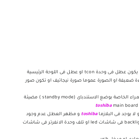
عطل الصورة و هنا تتشعب الاعطال بمعنى يتفاوت السبب من ان يكون العطل فى الشاشة الداخلية للجهاز panel او يكون عطل فى وحدة tcon او عطل فى اللوحة الرئيسية
مة تماما او ان تكون اضاءة الشاشة اضاءة ضعيفة او الصورة عموما صورة نيجاتيف او تكون صور
عطل الباور فى شاشات توشيبا يصاحبه عدم خروج لا صوت و لا صورة من الشاشة و قد يكون جزئيا بمعنى ان اللمبة الحمراء الخاصة بوضع الاستندباى (standby mode ) مضيئة
toshiba
main board
toshiba
و مظهر العطل عدم وجود
اضاءة و الشاشة سوداء كأن الجهاز لا يعمل (backlight fault screens ) و لكن مع وجود صوت و سبب العطل تلف backlight فى شاشات led او تلف وحدة الانفرتر فى شاشات