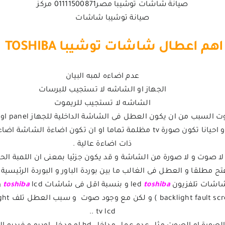
صيانة شاشات توشيبا مصر01111500871 مركز
صيانة توشيبا شاشات
اهم اعطال شاشات توشيبا TOSHIBA
عدم اضاءه لمبه البيان
الجهاز او الشاشه لا تستجيب للبرسات
الشاشه لا تستجيب للريموت
mainboard و نادر ان يكون السبب من دائرة الباور و احيانا تكون صورة tv مظل
ذات اضاءة عالية .
فتح مطلقا و العطل فى الغالب ما بين بوردة الباور و البوردة الرئيسية
ات تلفزيون led
toshiba
و بنسبة اقل فى شاشات
lcd و لا يوجد فى البلازما
toshiba
tv lcd ..