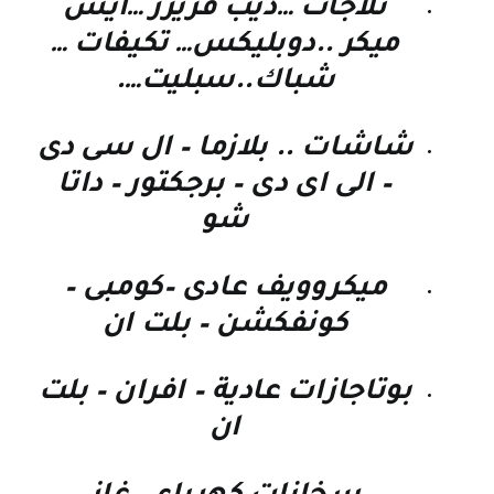
ثلاجات …ديب فريزر …ايس
ميكر ..دوبليكس… تكيفات …
شباك..سبليت….
شاشات .. بلازما – ال سى دى
– الى اى دى – برجكتور – داتا
شو
ميكروويف عادى –كومبى –
كونفكشن – بلت ان
بوتاجازات عادية – افران – بلت
ان