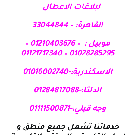
لبلاغات الاعطال
القاهرة: – 33044844
موبيل : – 01210403676 –
01028285295 – 01121717340
الاسكندرية:-01016002740
الدلتا:-01284817088
وجه قبلي:-01111500871
خدماتنا تشمل جميع منطق و