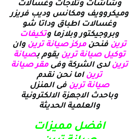
وشاشات وثلاجات وغسالات
وميكروويف ومكانس وديب فريزر
وغسالات اطباق وداتا شو
وبروجيكتور وبلازما و
تكيفات
ترين
فنحن
مركز صيانة ترين
وان
توكيل صيانة
ترين
يقوم ب
صيانة
ترين
لدى الشركة وفى
مقر صيانة
ترين
اما نحن نقدم
صيانة ترين
فى المنزل
وباحدث الاجهزة الالكترونية
والعلمية الحديثة
افضل مميزات