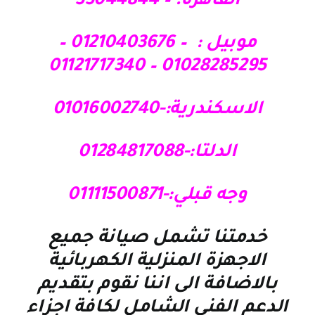
القاهرة: – 33044844
موبيل : – 01210403676 –
01028285295 – 01121717340
الاسكندرية:-01016002740
الدلتا:-01284817088
وجه قبلي:-01111500871
خدمتنا تشمل صيانة جميع
الاجهزة المنزلية الكهربائية
بالاضافة الى اننا نقوم بتقديم
الدعم الفنى الشامل لكافة اجزاء