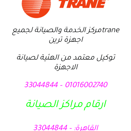
traneمركز الخدمة والصيانة لجميع
اجهزة ترين
توكيل معتمد من الهئية لصيانة
الاجهزة
01016002740 – 33044844
ارقام مراكز الصيانة
القاهرة: – 33044844