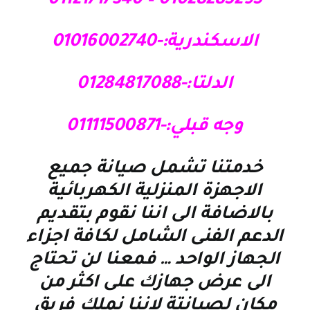
01028285295 – 01121717340
الاسكندرية:-01016002740
الدلتا:-01284817088
وجه قبلي:-01111500871
خدمتنا تشمل صيانة جميع
الاجهزة المنزلية الكهربائية
بالاضافة الى اننا نقوم بتقديم
الدعم الفنى الشامل لكافة اجزاء
الجهاز الواحد … فمعنا لن تحتاج
الى عرض جهازك على اكثر من
مكان لصيانتة لاننا نملك فريق