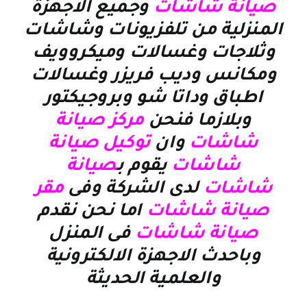
صيانة
شاشات
وجميع الاجهزة
المنزلية
من تلفزيونات وشاشات
وثلاجات وغسالات وميكروويف
ومكانس وديب فريزر وغسالات
اطباق وداتا شو وبروجيكتور
وبلازما
فنحن
مركز
صيانة
شاشات
وان
توكيل صيانة
شاشات
يقوم ب
صيانة
شاشات
لدى الشركة وفى
مقر
صيانة شاشات
اما نحن نقدم
صيانة شاشات
فى المنزل
وباحدث الاجهزة الالكترونية
والعلمية الحديثة