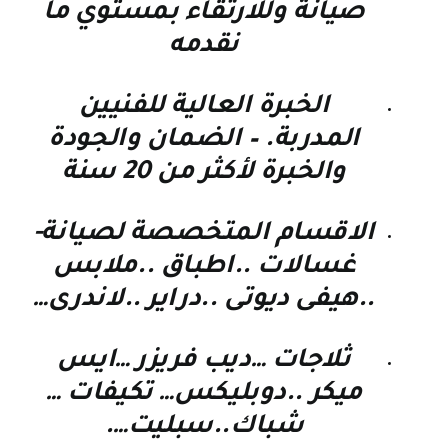
صيانة وللارتقاء بمستوي ما
نقدمه
الخبرة العالية للفنيين
المدربة. – الضمان والجودة
والخبرة لأكثر من 20 سنة
الاقسام المتخصصة لصيانة-
غسالات ..اطباق ..ملابس
..هيفى ديوتى ..دراير ..لاندرى…
ثلاجات …ديب فريزر …ايس
ميكر ..دوبليكس… تكيفات …
شباك..سبليت….