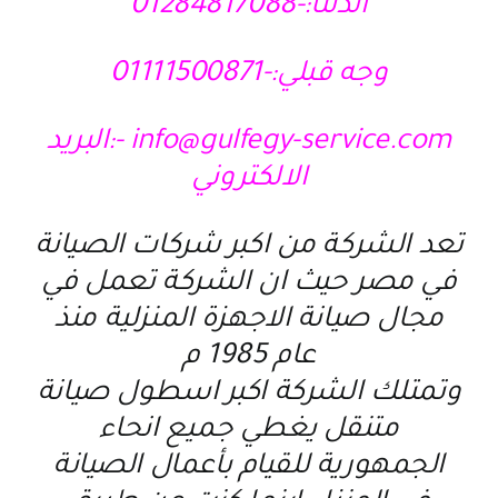
الدلتا:-01284817088
وجه قبلي:-01111500871
info@gulfegy-service.com -:البريد
الالكتروني
تعد الشركة من اكبر شركات الصيانة
في مصر حيث ان الشركة تعمل في
مجال صيانة الاجهزة المنزلية منذ
عام 1985 م
وتمتلك الشركة اكبر اسطول صيانة
متنقل يغطي جميع انحاء
الجمهورية للقيام بأعمال الصيانة