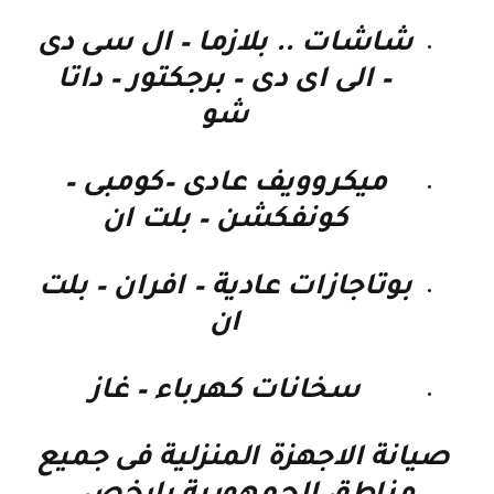
شاشات .. بلازما – ال سى دى
– الى اى دى – برجكتور – داتا
شو
ميكروويف عادى –كومبى –
كونفكشن – بلت ان
بوتاجازات عادية – افران – بلت
ان
سخانات كهرباء – غاز
صيانة الاجهزة المنزلية فى جميع