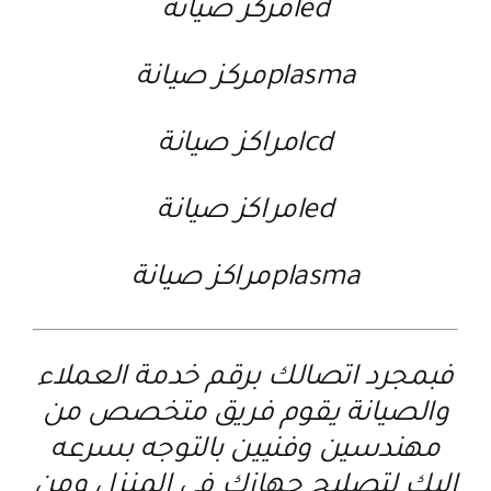
ledمركز صيانة
plasmaمركز صيانة
lcdمراكز صيانة
ledمراكز صيانة
plasmaمراكز صيانة
فبمجرد اتصالك برقم خدمة العملاء
والصيانة يقوم فريق متخصص من
مهندسين وفنيين بالتوجه بسرعه
اليك لتصليح جهازك في المنزل ومن