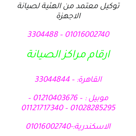
توكيل معتمد من الهئية لصيانة
الاجهزة
01016002740 – 3304488
ارقام مراكز الصيانة
القاهرة: – 33044844
موبيل : – 01210403676 –
01028285295 – 01121717340
الاسكندرية:-01016002740