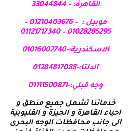
القاهرة: – 33044844
موبيل : – 01210403676 –
01028285295 – 01121717340
الاسكندرية:-01016002740
الدلتا:-01284817088
وجه قبلي:-01111500871
خدماتنا تشمل جميع منطق و
احياء القاهرة و الجيزة و القليوبية
الى جانب محافظات الوجه البحرى