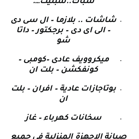
شباك..سبليت….
شاشات .. بلازما – ال سى دى
– الى اى دى – برجكتور – داتا
شو
ميكروويف عادى –كومبى –
كونفكشن – بلت ان
بوتاجازات عادية – افران – بلت
ان
سخانات كهرباء – غاز
صيانة الاجهزة المنزلية فى جميع