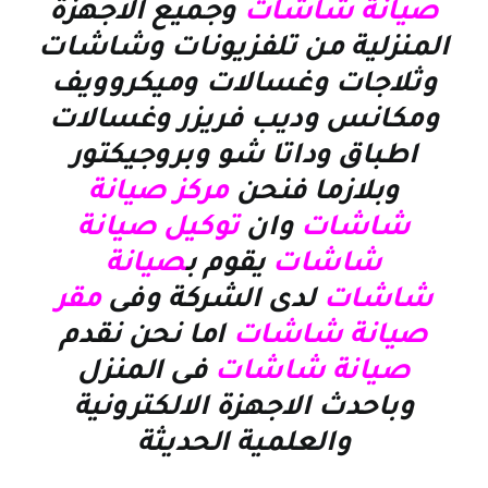
صيانة
شاشات
وجميع الاجهزة
المنزلية
من تلفزيونات وشاشات
وثلاجات وغسالات وميكروويف
ومكانس وديب فريزر وغسالات
اطباق وداتا شو وبروجيكتور
وبلازما
فنحن
مركز
صيانة
شاشات
وان
توكيل صيانة
شاشات
يقوم ب
صيانة
شاشات
لدى الشركة وفى
مقر
صيانة شاشات
اما نحن نقدم
صيانة شاشات
فى المنزل
وباحدث الاجهزة الالكترونية
والعلمية الحديثة