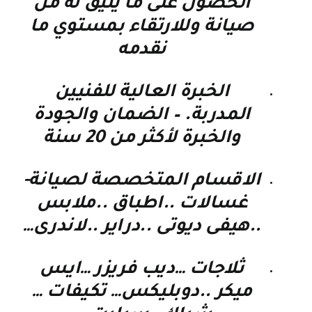
الحصول على ما يليق له من
صيانة وللارتقاء بمستوي ما
نقدمه
الخبرة العالية للفنيين
المدربة. – الضمان والجودة
والخبرة لأكثر من 20 سنة
الاقسام المتخصصة لصيانة-
غسالات ..اطباق ..ملابس
..هيفى ديوتى ..دراير ..لاندرى…
ثلاجات …ديب فريزر …ايس
ميكر ..دوبليكس… تكيفات …