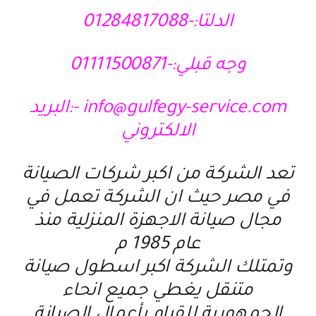
الدلتا:-01284817088
وجه قبلي:-01111500871
info@gulfegy-service.com -:البريد
الالكتروني
تعد الشركة من اكبر شركات الصيانة
في مصر حيث ان الشركة تعمل في
مجال صيانة الاجهزة المنزلية منذ
عام 1985 م
وتمتلك الشركة اكبر اسطول صيانة
متنقل يغطي جميع انحاء
الجمهورية للقيام بأعمال الصيانة