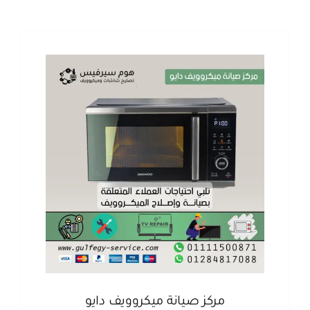
مركز صيانة ميكروويف دايو