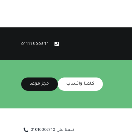
01111500871
كلمنا واتساب
حجز موعد
كلمنا على 01016002740