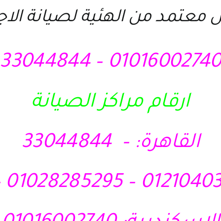
 معتمد من الهئية لصيانة الا
01016002740 – 3304484
ارقام مراكز الصيانة
القاهرة: – 33044844