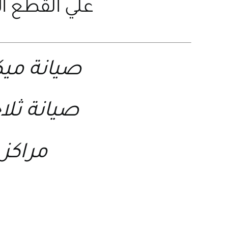
علي القطع ال
صيانة مي
صيانة ثل
مراكز