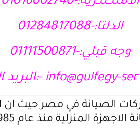
الاسكندرية:-01016002740
الدلتا:-01284817088
وجه قبلي:-01111500871
info@gulfegy-se
-:البريد ا
ركات الصيانة في مصر حيث ان 
 الاجهزة المنزلية منذ عام 1985 م