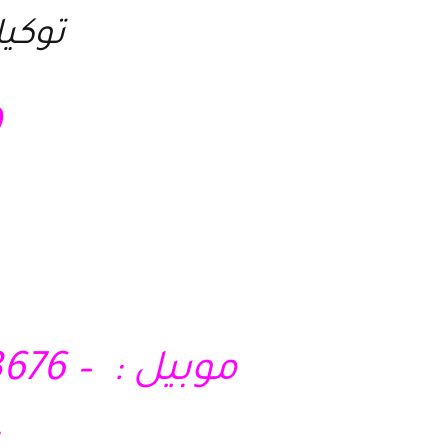
توكيل
4
موبيل : – 01210403676 – 01028285295 – 01121717340