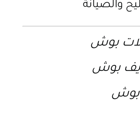
يح والصيانة
لات بوش
ويف بوش
 بوش