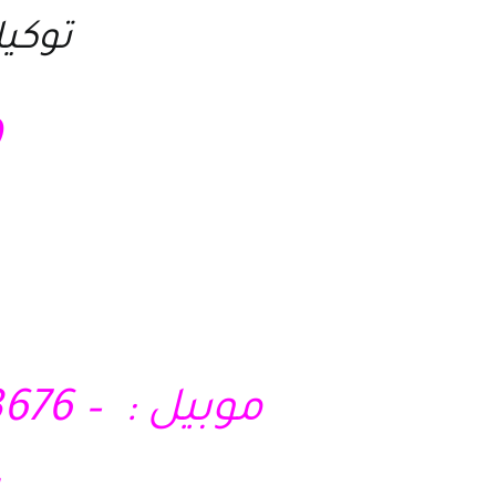
توكيل
4
موبيل : – 01210403676 – 01028285295 – 01121717340