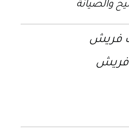
يح والصيانة
ت فريش
 فريش