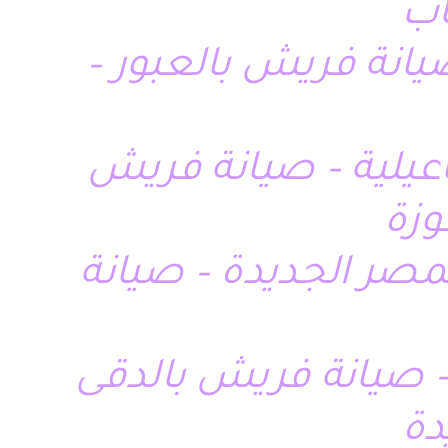
اب
انة فريش بالعبور –
يلية – صيانة فريش
وزة
صر الجديدة – صيانة
– صيانة فريش بالدقى
دة