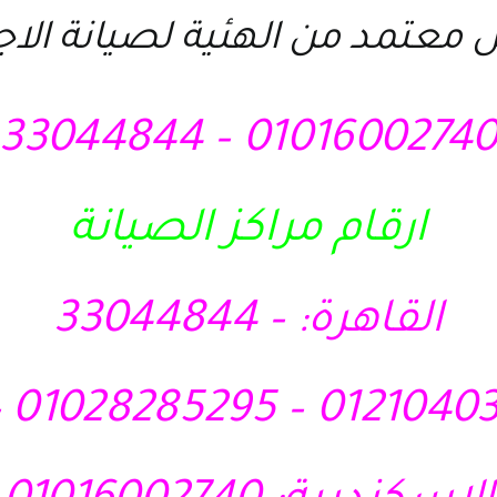
 معتمد من الهئية لصيانة الا
01016002740 – 3304484
ارقام مراكز الصيانة
القاهرة: – 33044844