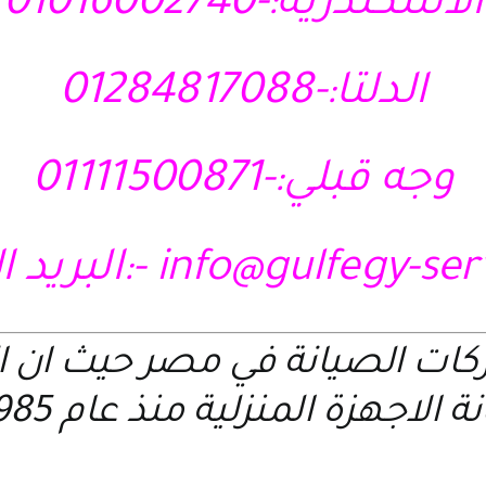
الاسكندرية:-01016002740
الدلتا:-01284817088
وجه قبلي:-01111500871
info@gulfegy-se
-:البريد ا
ركات الصيانة في مصر حيث ان 
 الاجهزة المنزلية منذ عام 1985 م