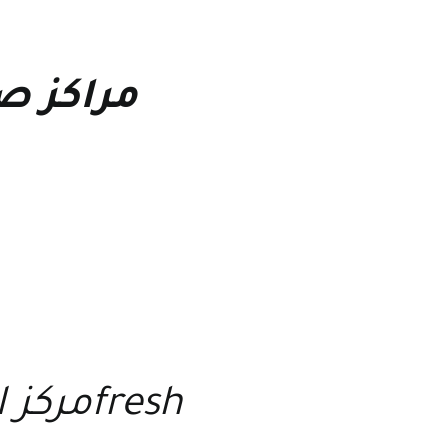
مراكز ص
freshمركز الخدمة والصيانة لجميع اجهزة فريش