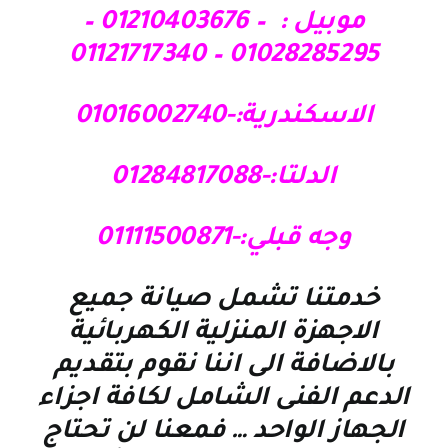
موبيل : – 01210403676 –
01028285295 – 01121717340
الاسكندرية:-01016002740
الدلتا:-01284817088
وجه قبلي:-01111500871
خدمتنا تشمل صيانة جميع
الاجهزة المنزلية الكهربائية
بالاضافة الى اننا نقوم بتقديم
الدعم الفنى الشامل لكافة اجزاء
الجهاز الواحد … فمعنا لن تحتاج