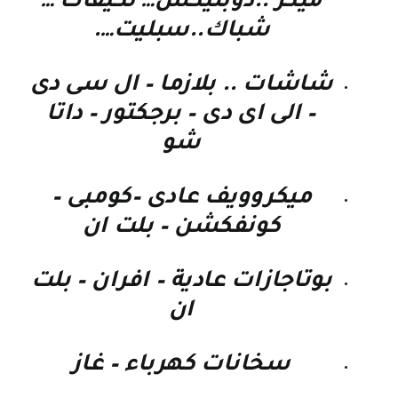
ميكر ..دوبليكس… تكيفات …
شباك..سبليت….
شاشات .. بلازما – ال سى دى
– الى اى دى – برجكتور – داتا
شو
ميكروويف عادى –كومبى –
كونفكشن – بلت ان
بوتاجازات عادية – افران – بلت
ان
سخانات كهرباء – غاز