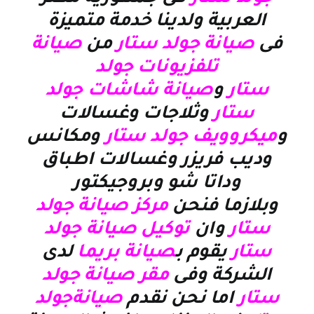
العربية ولدينا خدمة متميزة
فى
صيانة جولد ستار
من
صيانة
تلفزيونات جولد
ستار
و
صيانة شاشات جولد
ستار
وثلاجات وغسالات
و
ميكروويف جولد ستار
ومكانس
وديب فريزر وغسالات اطباق
وداتا شو وبروجيكتور
وبلازما
فنحن
مركز صيانة جولد
ستار
وان
توكيل صيانة جولد
ستار
يقوم ب
صيانة بريما
لدى
الشركة وفى
مقر صيانة جولد
ستار
اما نحن نقدم
صيانةجولد