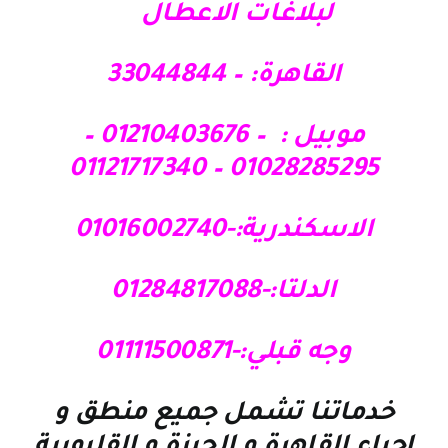
لبلاغات الاعطال
القاهرة: – 33044844
موبيل : – 01210403676 –
01028285295 – 01121717340
الاسكندرية:-01016002740
الدلتا:-01284817088
وجه قبلي:-01111500871
خدماتنا تشمل جميع منطق و
احياء القاهرة و الجيزة و القليوبية