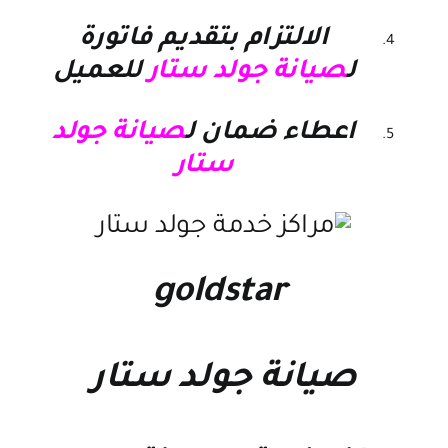
الالتزام بتقديم فاتورة
ل
صيانة جولد ستار
للعميل
اعطاء ضمان ل
صيانة جولد
ستار
goldstar
صيانة جولد ستار