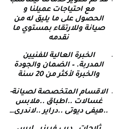
قد تم تطوير خدماتنا ليتناسب
مع احتياجات عميلنا و
الحصول على ما يليق له من
صيانة وللارتقاء بمستوي ما
نقدمه
الخبرة العالية للفنيين
المدربة. – الضمان والجودة
والخبرة لأكثر من 20 سنة
الاقسام المتخصصة لصيانة-
غسالات ..اطباق ..ملابس
..هيفى ديوتى ..دراير ..لاندرى…
ثلاجات …ديب فريزر …ايس