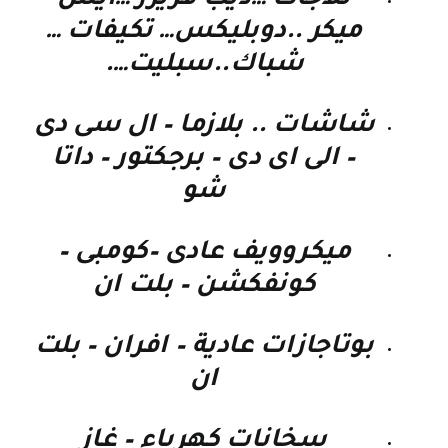
ميكر ..دوبليكس… تكيفات …
شباك..سبليت….
شاشات .. بلازما – ال سى دى
– الى اى دى – برجكتور – داتا
شو
ميكروويف عادى –كومبى –
كونفكشن – بلت ان
بوتاجازات عادية – افران – بلت
ان
سخانات كهرباء – غاز