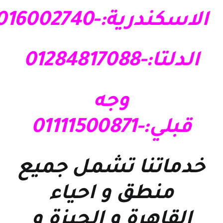
الاسكندرية:-01016002740
الدلتا:-01284817088
وجه
قبلي:-01111500871
خدماتنا تشمل جميع
منطق و احياء
القاهرة و الجيزة و