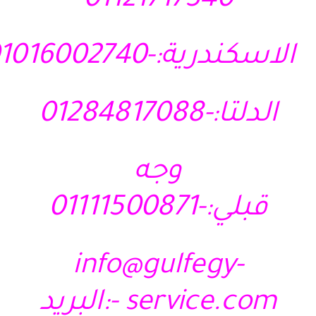
01121717340
الاسكندرية:-01016002740
الدلتا:-01284817088
وجه
قبلي:-01111500871
info@gulfegy-
service.com
-:البريد