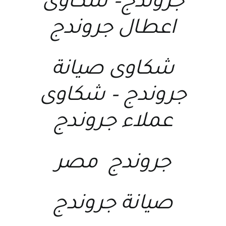
جروندج
–
شكاوى
اعطال جروندج
شكاوى صيانة
جروندج
–
شكاوى
عملاء جروندج
جروندج مصر
صيانة جروندج