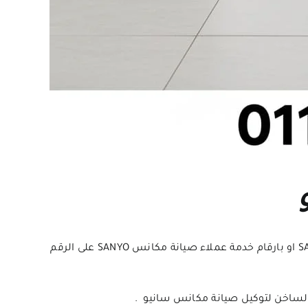
هل لديك مشكلة مع صيانة مكانس سانيو فاذا كنت تعانى من صيانة مكنسة سانيو فاتصل بنا نحن مركز صيانة مكانس SANYO او بارقام خدمة عملاء صيانة مكانس SANYO على الرقم
لساخن لتوكيل صيانة مكانس سانيو .