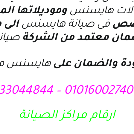
لات هايسنس
وموديلاتها الم
صص
فى
صيانة هايسنس
الى 
ان معتمد من الشركة
صيان
دة والضمان على
هايسنس م
010160027
ارقام مراكز الصيانة