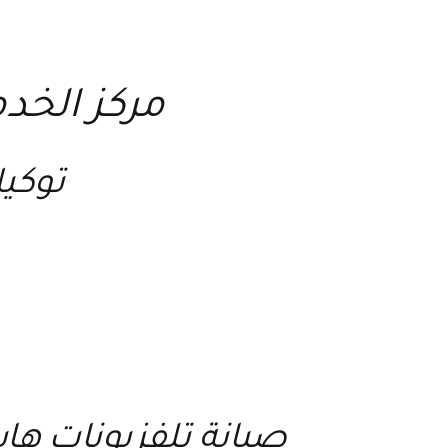
مركز الخد
توكيل
صيانة تلفزيونات 