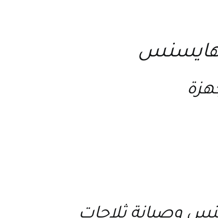
ة هايسنس
جهزة
سنس
و
صيانة ثلاجات