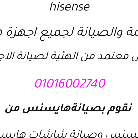
hisense
مة والصيانة لجميع اجهز
 معتمد من الهئية لصيانة الا
01016002740
نقوم ب
صيانةهايسنس
من
هايسنس
و
صيانة شاشات هاي