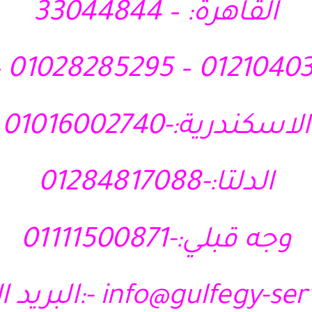
القاهرة: – 33044844
الاسكندرية:-01016002740
الدلتا:-01284817088
وجه قبلي:-01111500871
info@gulfegy-se
-:البريد ا