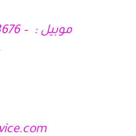
موبيل : – 01210403676 – 01028285295 – 01121717340
rvice.com