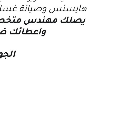
هايسنس
و
صيانة غسا
يصلك مهندس متخ
واعطائك ضم
الجو
40 – 33044844