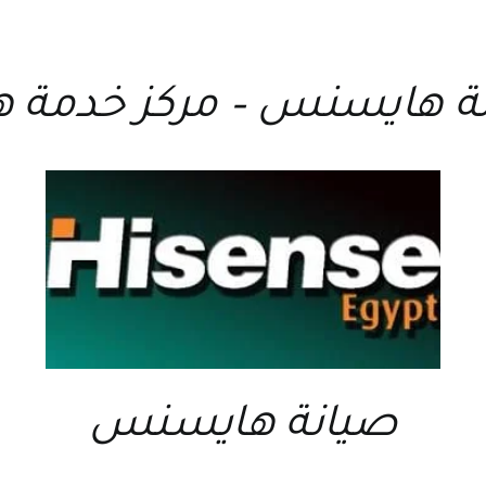
نة هايسنس
–
مركز خدمة
صيانة هايسنس