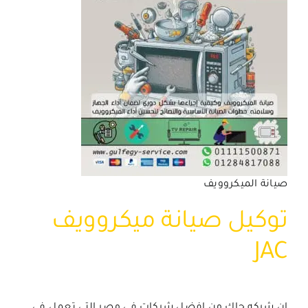
صيانة الميكروويف
توكيل صيانة ميكروويف
JAC
ان شركه جاك من افضل شركات في مصر التي تعمل في