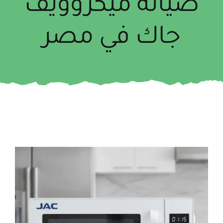
صيانة ميكروويف
جاك في مصر