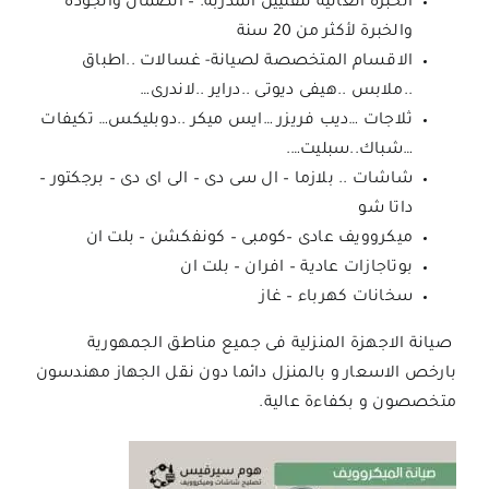
الخبرة العالية للفنيين المدربة. – الضمان والجودة
والخبرة لأكثر من 20 سنة
الاقسام المتخصصة لصيانة- غسالات ..اطباق
..ملابس ..هيفى ديوتى ..دراير ..لاندرى…
ثلاجات …ديب فريزر …ايس ميكر ..دوبليكس… تكيفات
…شباك..سبليت….
شاشات .. بلازما – ال سى دى – الى اى دى – برجكتور –
داتا شو
ميكروويف عادى –كومبى – كونفكشن – بلت ان
بوتاجازات عادية – افران – بلت ان
سخانات كهرباء – غاز
صيانة الاجهزة المنزلية فى جميع مناطق الجمهورية
بارخص الاسعار و بالمنزل دائما دون نقل الجهاز مهندسون
متخصصون و بكفاءة عالية.