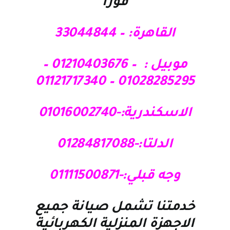
فورا
القاهرة: – 33044844
موبيل : – 01210403676 –
01028285295 – 01121717340
الاسكندرية:-01016002740
الدلتا:-01284817088
وجه قبلي:-01111500871
خدمتنا تشمل صيانة جميع
الاجهزة المنزلية الكهربائية