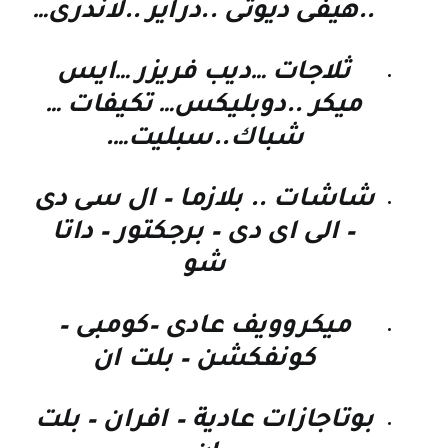
..هيفى ديوتى ..دراير ..لاندرى…
ثلاجات …ديب فريزر …ايس
ميكر ..دوبليكس… تكيفات …
شباك..سبليت….
شاشات .. بلازما – ال سى دى
– الى اى دى – برجكتور – داتا
شو
ميكروويف عادى –كومبى –
كونفكشن – بلت ان
بوتاجازات عادية – افران – بلت