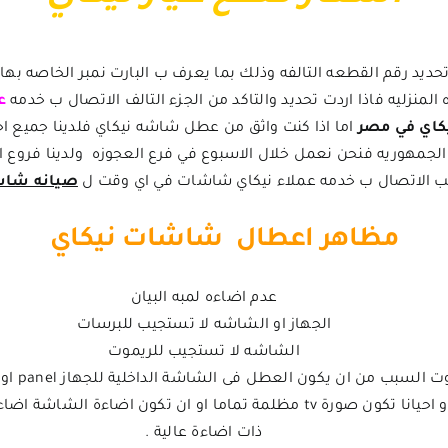
د رقم القطعه التالفه وذلك بما يعرف ب البارت نمبر الخاصه بها ول
منزليه فاذا اردت تحديد والتاكد من الجزء التالف الاتصال ب خدمه
ع
كاي في مصر
اما اذا كنت واثق من عطل شاشه نيكاي فلدينا جميع ا
جمهوريه فنحن نعمل خلال الاسبوع في فرع العجوزه ولدينا فروع ا
ب الاتصال ب خدمه عملاء نيكاي شاشات في اي وقت ل
صيانه شاش
مظاهر اعطال شاشات نيكاي
عدم اضاءه لمبه البيان
الجهاز او الشاشه لا تستجيب للبرسات
الشاشه لا تستجيب للريموت
mainboard و نادر ان يكون السبب من دائرة الباور و احيانا تكون صورة tv مظل
ذات اضاءة عالية .