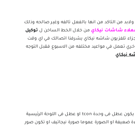
ابد من التاكد من انها بالفعل تالفه وغير صالحه وذلك
ملاء شاشات نيكاي
من خلال الخط الساخن ل
توكيل
جزاء تلفزيون شاشه نيكاي يشرفنا اتصالك في اي وقت
خري تعمل في مواعيد مختلفه من الاسبوع فقبل التوجه
ه نيكاي
عطل الصورة و هنا تتشعب الاعطال بمعنى يتفاوت السبب من ان يكون العطل فى الشاشة الداخلية للجهاز panel او يكون عطل فى وحدة tcon او عطل فى اللوحة الرئيسية
مة تماما او ان تكون اضاءة الشاشة اضاءة ضعيفة او الصورة عموما صورة نيجاتيف او تكون صور