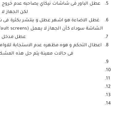
لكن الجهاز لا يفت
الشاشة سوداء كأن الجهاز لا يعمل (backlight fault screens ) و لكن مع وجود صوت و سبب العطل تلف backlight فى شاشات led او تلف وحدة الانفرتر فى شاشات tv lcd ..
عطل مدخل الصورة او ال
اعطال التحكم و هوه مظهره عدم الاستجابة للاوام
فى حالات معينة يتم حل هذه المشكلة اذا كان nikai led tv يستجيب جزئيا للريموت عن طريق ارجاع الجهاز لضبط ا