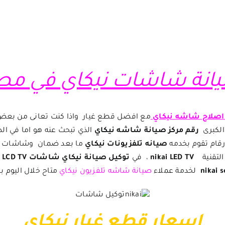
انة شاشات نيكاي في مص
صلاح شاشه نيكاي
مع افضل قطع غيار واذا كنت تعانى من بع
الكبرى
رقم
مركز صيانة شاشه نيكاي
الذي تبحث عنه هو اما في ال
ارقام تقوم بخدمه
صيانه تلفزيونات نيكاي
ما بعد ضمان وشاشات نيك
التقنية
nikai LED TV
، في
توكيل صيانة نيكاي شاشات
LCD TV
s
nikai
لخدمة عملاء
صيانة شاشه تلفزيون نيكاي
متاح خلال اليوم ب
اسعار قطع غيار نيكاي