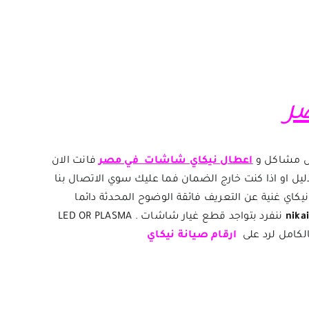
ر
ض مشاكل و
اعطال
نيكاي شاشات في مصر
فانت الان
دليل او اذا كنت خارج الضمان فما عليك سوي الاتصال بنا
اي غنية عن التعريف فائقة الوضوح المحدثة دائما
nikai
ننفرد بتواجد قطع غيار شاشات LED OR PLASMA .
الكامل لرد على
ارقام صيانة نيكاي