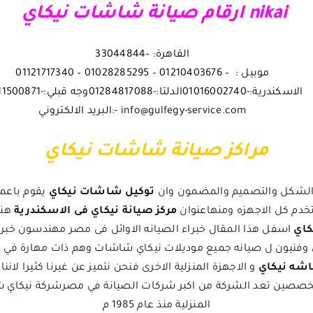
nikai ارقام صيانة شاشات نيكاي
القاهرة: –33044844
موبيل : – 01210403676 – 01028285295 – 01121717340
الاسكندرية:-01016002740
الدلتا:-01284817088
وجه قبلي:-01111500871
info@gulfegy-service.com -:البريد الالكتروني
مراكز صيانة شاشات نيكاي
ى الشكل والتصميم والمضمون وان
توكيل شاشات نيكاي
يقوم باعم
تخدم كل الاجهزه ومنهاعنوان
مركز صيانة نيكاي فى الاسكندرية
هنا
كاي
اسفل هذا المقال خبراء الصيانه الاوائل فى مصر مهندسون خب
فنيون ل صيانه جميع موديلات نيكاي شاشات وهم ذات مهارة في كشف
شه نيكاي
و الاجهزة المنزلية الاخرى فنحن نتميز عن غيرنا كثيرا لان
لمتخصصين
تعد الشركة من اكبر شركات الصيانة في مصرشركة نيكاي 
المنزلية منذ عام 1985 م