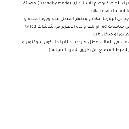
عطل الباور فى شاشات نيكاي يصاحبه عدم خروج لا صوت و لا صورة من الشاشة و قد يكون جزئيا بمعنى ان اللمبة الحمراء الخاصة بوضع الاستندباى (standby mode ) مضيئة
ni
غطل الاضاءة هو اشهر عطل و ينتشر بكثرة فى شاشات تلفزيون led nikai و بنسبة اقل فى شاشات nikai lcd و لا يوجد فى البلازما nikai و مظهر العطل عدم وجود اضاءة و
عب فى الغالب عطل هاردوير و نادرا ما يكون سوفتوير و