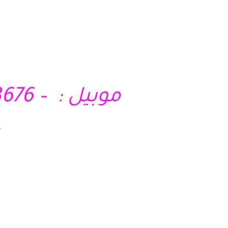
موبيل : – 01210403676 – 01028285295 – 01121717340