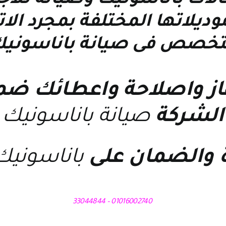
لات باناسونيك
و
صيانة ثلاج
وديلاتها المختلفة بمجرد 
تخصص فى
صيانة باناسوني
هاز واصلاحة واعطائك ض
الشركة
صيانة باناسونيك
 والضمان على
باناسوني
01016002740 – 33044844