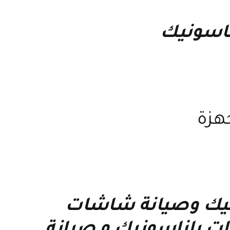
ناسونيك
جهزة
يك
و
صيانة شاشات