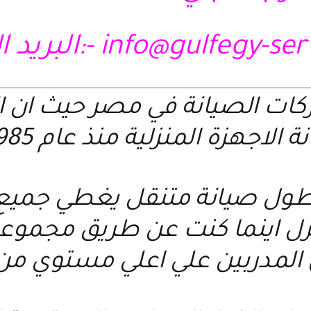
info@gulfegy-se
-:البريد ا
ركات الصيانة في مصر حيث ان 
 الاجهزة المنزلية منذ عام 1985 م
ول صيانة متنقل يغطي جميع ا
نزل اينما كنت عن طريق مجمو
 المدربين علي اعلي مستوي من