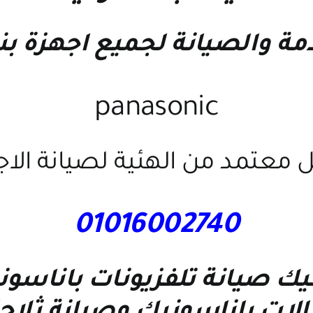
دمة والصيانة لجميع اجهزة ب
panasonic
 معتمد من الهئية لصيانة الا
01016002740
نيك
صيانة تلفزيونات باناسون