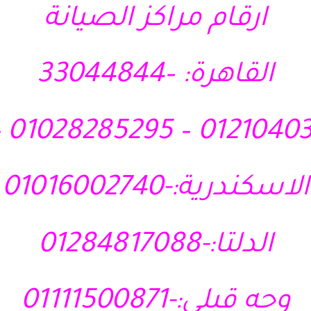
ارقام مراكز الصيانة
القاهرة: –33044844
الاسكندرية:-01016002740
الدلتا:-01284817088
وجه قبلي:-01111500871