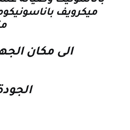
باناسونيك
و
صيانة غسا
ميكرويف باناسونيك
وم
م
الى مكان الج
الجودة