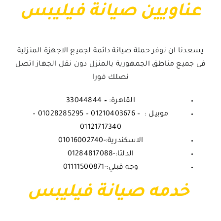
عناويين صيانة فيليبس
يسعدنا ان نوفر حملة صيانة دائمة لجميع الاجهزة المنزلية
فى جميع مناطق الجمهورية بالمنزل دون نقل الجهاز اتصل
نصلك فورا
القاهرة:
–
33044844
موبيل : – 01210403676 – 01028285295 –
01121717340
الاسكندرية:-01016002740
الدلتا:-01284817088
وجه قبلي:-01111500871
خدمه صيانة فيليبس