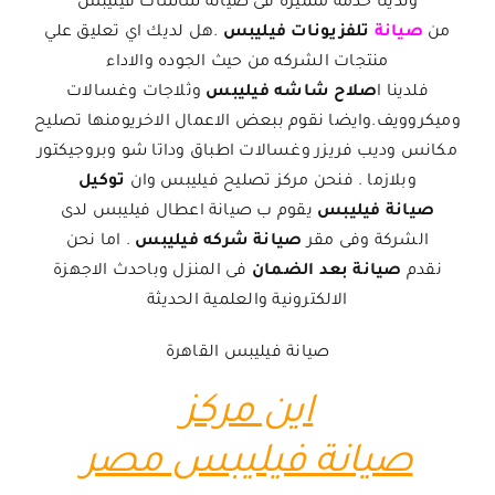
ولدينا خدمة متميزة فى صيانة شاشات فيليبس
من
صيانة
تلفزيونات فيليبس
.هل لديك اي تعليق علي
منتجات الشركه من حيث الجوده والاداء
فلدينا
ا
صلاح شاشه فيليبس
وثلاجات وغسالات
وميكروويف.وايضا نقوم ببعض الاعمال الاخريومنها تصليح
مكانس وديب فريزر وغسالات اطباق وداتا شو وبروجيكتور
وبلازما . فنحن مركز تصليح فيليبس وان
توكيل
صيانة فيليبس
يقوم ب صيانة اعطال فيليبس لدى
الشركة وفى مقر
صيانة شركه فيليبس
. اما نحن
نقدم
صيانة بعد الضمان
فى المنزل وباحدث الاجهزة
الالكترونية والعلمية الحديثة
صيانة فيليبس القاهرة
اين مركز
صيانة فيليبس مصر