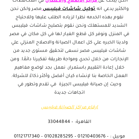
الكل يبحث عن
مراكز الاصلاح والاعطال
في المحافظات
والكثير يدعي انه
توكيل شاشات فيليبس
مصر ولكن نحن
نقوم بهذه الخدمه نظرا لزياده الطلب عليها وللاحتياج
الشديد للمستهلك ونحن نقوم بتصليح شاشات فيليبس
في المنزل ونوفر كل قطع الغيار لها في كل مكان في مصر
ولدينا الخبره علي كل اعمال الصيانة والاصلاح المنزلي علي
شاشات فيليبس مصر نسعى لتحقيق مستوى جديد من
الإنجازات من خلال تحدي ومواجة طريقة تفكيرنا دائمًا. ومن
خلال إعادة التقييم باستمرار، نعمل بجد لوضع مفاهيم
العمل الخاصة بنا لإنشاء كيان أفضل وأكثر ذكاءً للشركة.
وحيث إن صيانة فيليبس الجيزة في تقدم وتطور في
اتجاهات جديدة
ارقام مراكز الصيانة فيليبس
القاهرة: – 33044844
موبيل : – 01210403676 – 01028285295 – 01121717340