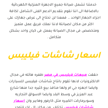
خدمتنا تشمل صيانة جميع الاجهزة المنزلية الكهربائية
بالاضافة الى اننا نقوم بتقديم الدعم الفنى الشامل لكافة
اجزاء الجهاز الواحد … فمعنا لن تحتاج الى عرض جهازك على
اكثر من مكان لصيانتة لاننا نملك فريق عمل متميز
ومتخصص فى مجال الصيانة يعمل فى كيان واحد بشكل
متكامل .
اسعار شاشات فيليبس
حققت
مبيعات فيليبس في مصر
طفره هائله في مجال
الالكترونيات لانها تقوم بانتاج شاشات فيليبس للسيارات
وايضا اجهزه جي ام ولها منافذ بيع كثيره جدا منها شارع
عبد العزيز في وسط البلد وايضا الاسواق التجاريه
وسوبرماركت الكبيره مثل كارفور وهايبر وان
اسعار
شاشات فيليبس
تختلف من مكان الي اخر قتوجد