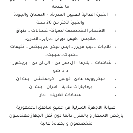
ما نقدمه
الخبرة العالية للفنيين المدربة. – الضمان والجودة
والخبرة لأكثر من 20 سنة
الاقسام المتخصصة لصيانة- غسالات ..اطباق
..ملابس ..هيفى ديوتى ..دراير ..لاندرى…
ثلاجات …ديب فريزر …ايس ميكر ..دوبليكس… تكيفات
…شباك..سبليت….
شاشات .. بلازما – ال سى دى – الى اى دى – برجكتور –
داتا شو
ميكروويف عادى –كومبى – كونفكشن – بلت ان
بوتاجازات عادية – افران – بلت ان
سخانات كهرباء – غاز
صيانة الاجهزة المنزلية فى جميع مناطق الجمهورية
بارخص الاسعار و بالمنزل دائما دون نقل الجهاز مهندسون
متخصصون و بكفاءة عالية