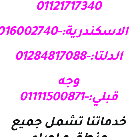
01121717340
الاسكندرية:-01016002740
الدلتا:-01284817088
وجه
قبلي:-01111500871
خدماتنا تشمل جميع