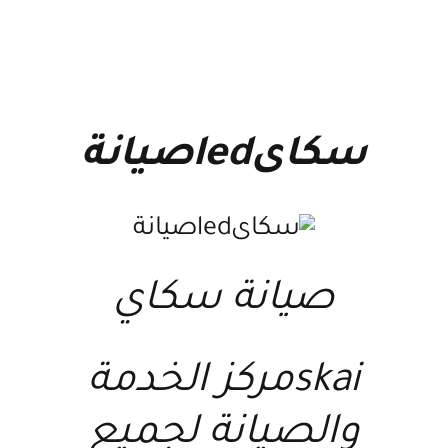
سكاىledصيانة
صيانة سكاي
skaiمركز الخدمة
والصيانة لجميع