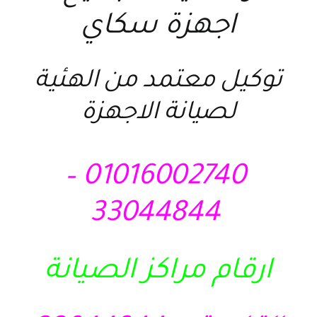
اجهزة سكاي
توكيل معتمد من الهئية
لصيانة الاجهزة
01016002740 –
33044844
ارقام مراكز الصيانة