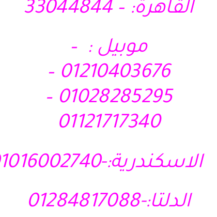
القاهرة: – 33044844
موبيل : –
01210403676 –
01028285295 –
01121717340
الاسكندرية:-01016002740
الدلتا:-01284817088