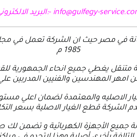
info@gulfegy-service.c
-:البريد الالكترون
نة في مصر حيث ان الشركة تعمل في مجال ص
1985 م
تنقل يغطي جميع انحاء الجمهورية للقيام
امهر المهندسين والفنيين المدربين علي
يار الاصليه والمعتمدة لضمان اعلي مستوي
م الشركة قطع الغيار الاصلية بسعر التك
ة جميع الأجهزة الكهربائية و تضمن لك صي