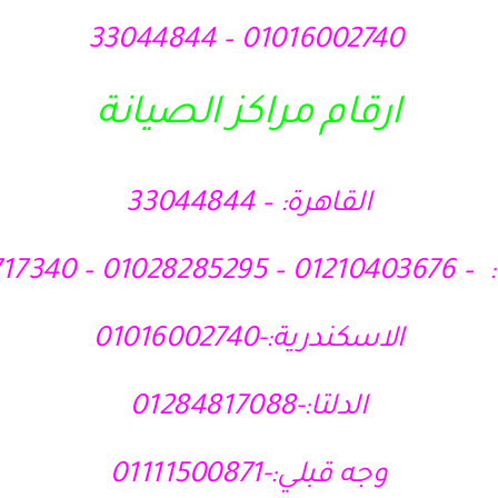
01016002740 – 33044844
ارقام مراكز الصيانة
القاهرة: – 33044844
010 – 01121717340
الاسكندرية:-01016002740
الدلتا:-01284817088
وجه قبلي:-01111500871