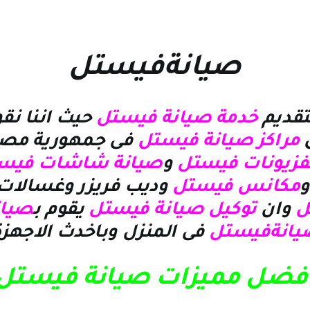
صيانةفيستل
تقديم
خدمة صيانة فيستل
حيث اننا نقو
ق
مراكز صيانة فيستل
فى جمهورية مصر 
لفزيونات فيستل
و
صيانة
شاشات فيس
مكانس فيستل
وديب فريزر وغسالات 
ل
وان
توكيل صيانة فيستل
يقوم ب
صيان
يانةفيستل
فى المنزل وباخدث الاجهزة 
فضل مميزات صيانة فيستل