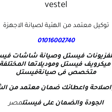
vestel
توكيل معتمد من الهئية لصيانة الاجهزة
01016002740
تلفزيونات فيستل وصيانة شاشات في
 ميكرويف فيستل وموديلاتها المختلف
متخصص فى صيانةفيستل
 واصلاحة واعطائك ضمان معتمد من ال
الجودة والضمان على فيستل
مصر