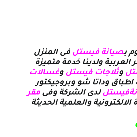
م ب
صيانة فيستل
فى المنزل
العربية ولدينا خدمة متميزة
تل
و
ثلاجات فيستل
و
غسالات
اطباق وداتا شو وبروجيكتور
ةفيستل
لدى الشركة وفى
مقر
الالكترونية والعلمية الحديثة