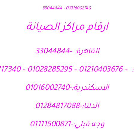
01016002740 – 33044844
ارقام مراكز الصيانة
القاهرة: –33044844
010 – 01121717340
الاسكندرية:-01016002740
الدلتا:-01284817088
وجه قبلي:-01111500871