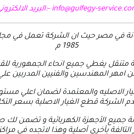
info@gulfegy-service. -:البريد الالكتروني
نة في مصر حيث ان الشركة تعمل في مجال ص
1985 م
تنقل يغطي جميع انحاء الجمهورية للقيام
امهر المهندسين والفنيين المدربين علي
يار الاصليه والمعتمدة لضمان اعلي مستوي
م الشركة قطع الغيار الاصلية بسعر التك
ة جميع الأجهزة الكهربائية و تضمن لك صي
 التالفة بأخري أصلية وهذا لاتجده في مرا