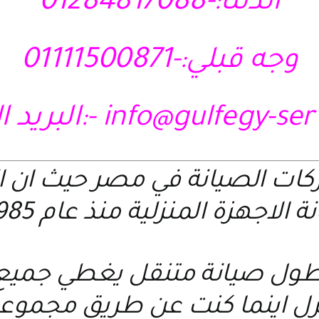
الدلتا:-01284817088
وجه قبلي:-01111500871
info@gulfegy-se
-:البريد ا
ركات الصيانة في مصر حيث ان 
 الاجهزة المنزلية منذ عام 1985 م
ول صيانة متنقل يغطي جميع ا
نزل اينما كنت عن طريق مجمو