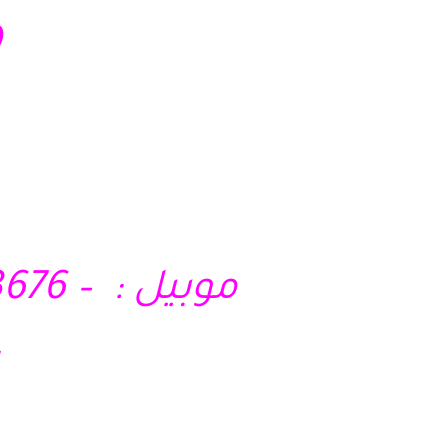
4
موبيل : – 01210403676 – 01028285295 – 01121717340