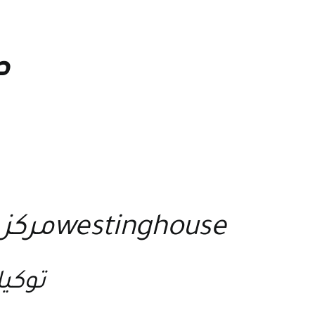
ص
westinghouseمركز الخدمة والصيانة لجميع اجهزة وستنجهاوس
توكيل