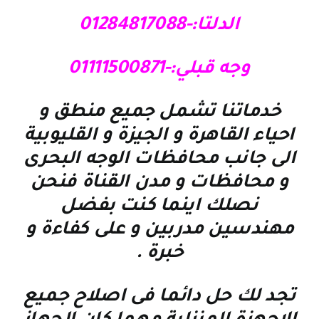
الدلتا:-01284817088
وجه قبلي:-01111500871
خدماتنا تشمل جميع منطق و
احياء القاهرة و الجيزة و القليوبية
الى جانب محافظات الوجه البحرى
و محافظات و مدن القناة فنحن
نصلك اينما كنت بفضل
مهندسين مدربين و على كفاءة و
خبرة
.
تجد لك حل دائما فى اصلاح جميع