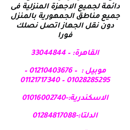
دائمة لجميع الاجهزة المنزلية فى
جميع مناطق الجمهورية بالمنزل
دون نقل الجهاز اتصل نصلك
فورا
القاهرة: – 33044844
موبيل : – 01210403676 –
01028285295 – 01121717340
الاسكندرية:-01016002740
الدلتا:-01284817088