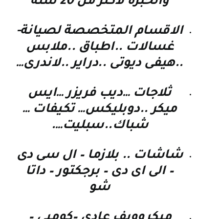
والخبرة لأكثر من 20 سنة
الاقسام المتخصصة لصيانة-
غسالات ..اطباق ..ملابس
..هيفى ديوتى ..دراير ..لاندرى…
ثلاجات …ديب فريزر …ايس
ميكر ..دوبليكس… تكيفات …
شباك..سبليت….
شاشات .. بلازما – ال سى دى
– الى اى دى – برجكتور – داتا
شو
ميكروويف عادى –كومبى –