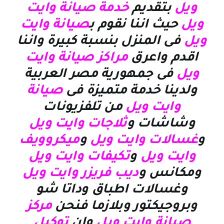
ويل
بتقديم
خدمة صيانة وايت
ويل
حيث اننا نقوم ب
صيانة وايت
ويل
فى المنزل بنسبة كبيرة واننا
اقدم واعرق
مراكز صيانة وايت
ويل
فى جمهورية مصر العربية
ولدينا خدمة متميزة فى
صيانة
وايت ويل
من تلفزيونات
وشاشات و
ثلاجات وايت ويل
و
غسالات وايت ويل
و
ميكروويف
وايت ويل
و
تكيفات وايت
ويل
ومكانس و
ديب فريزر وايت ويل
وغسالات اطباق وداتا شو
وبروجيكتور وبلازما
فنحن
مركز
صيانة وايت ويل
وان
توكيل