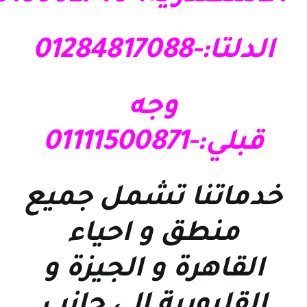
الدلتا:-01284817088
وجه
قبلي:-01111500871
خدماتنا تشمل جميع
منطق و احياء
القاهرة و الجيزة و