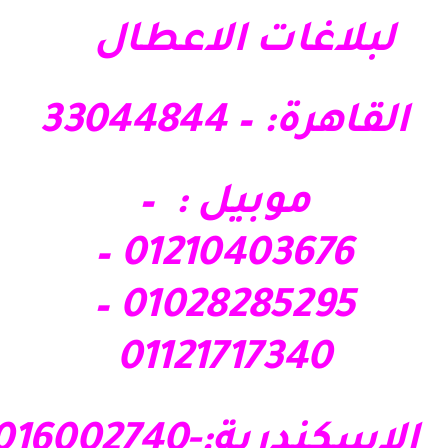
لبلاغات الاعطال
القاهرة: – 33044844
موبيل : –
01210403676 –
01028285295 –
01121717340
الاسكندرية:-01016002740