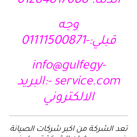
الدلتا:-01284817088
وجه
قبلي:-01111500871
info@gulfegy-
service.com
-:البريد
الالكتروني
تعد الشركة من اكبر شركات الصيانة