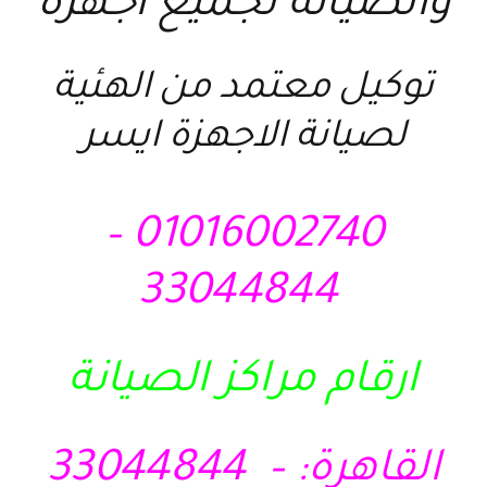
والصيانة لجميع اجهزة
توكيل معتمد من الهئية
لصيانة الاجهزة ايسر
01016002740 –
33044844
ارقام مراكز الصيانة
القاهرة: – 33044844