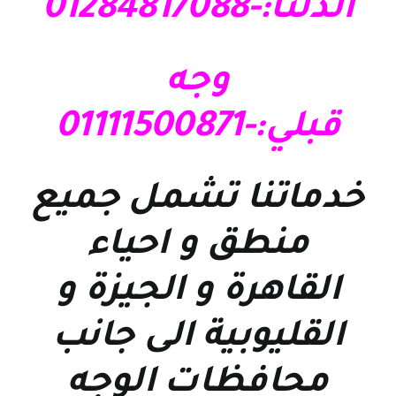
الدلتا:-01284817088
وجه
قبلي:-01111500871
خدماتنا تشمل جميع
منطق و احياء
القاهرة و الجيزة و
القليوبية الى جانب
محافظات الوجه