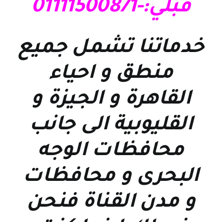
قبلي:-01111500871
خدماتنا تشمل جميع
منطق و احياء
القاهرة و الجيزة و
القليوبية الى جانب
محافظات الوجه
البحرى و محافظات
و مدن القناة فنحن