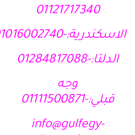
01121717340
الاسكندرية:-01016002740
الدلتا:-01284817088
وجه
قبلي:-01111500871
info@gulfegy-