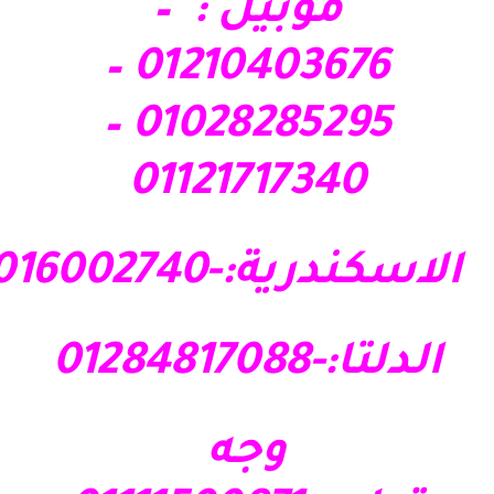
موبيل : –
01210403676 –
01028285295 –
01121717340
الاسكندرية:-01016002740
الدلتا:-01284817088
وجه