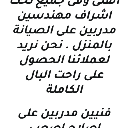
الفنى وفى جميع تحت
اشراف مهندسين
مدربين على الصيانة
بالمنزل . نحن نريد
لعملائنا الحصول
على راحت البال
الكاملة
فنيين مدربين على