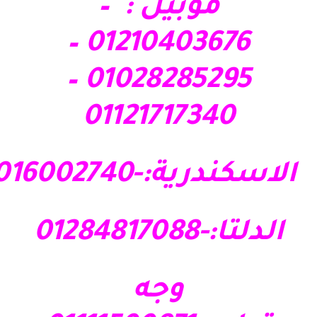
موبيل : –
01210403676 –
01028285295 –
01121717340
الاسكندرية:-01016002740
الدلتا:-01284817088
وجه