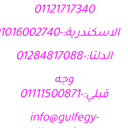
01121717340
الاسكندرية:-01016002740
الدلتا:-01284817088
وجه
قبلي:-01111500871
info@gulfegy-