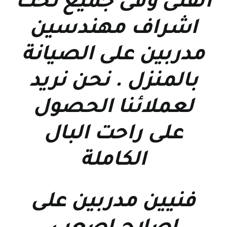
الفنى وفى جميع تحت
اشراف مهندسين
مدربين على الصيانة
بالمنزل . نحن نريد
لعملائنا الحصول
على راحت البال
الكاملة
فنيين مدربين على