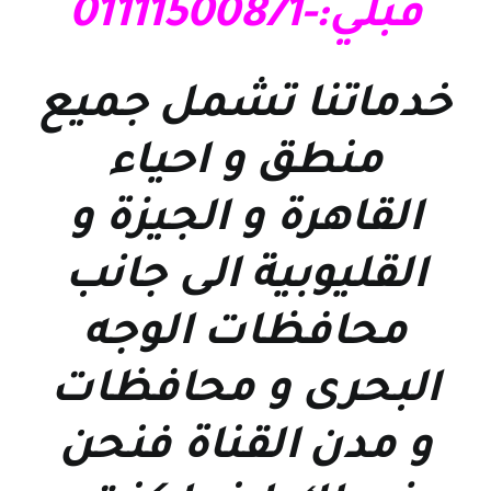
قبلي:-01111500871
خدماتنا تشمل جميع
منطق و احياء
القاهرة و الجيزة و
القليوبية الى جانب
محافظات الوجه
البحرى و محافظات
و مدن القناة فنحن