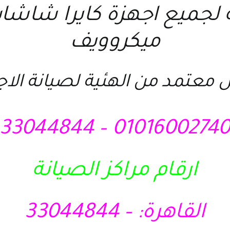
 لجميع اجهزة كايرا شاشات
ميكروويف
 معتمد من الهئية لصيانة الا
01016002740 – 3304484
ارقام مراكز الصيانة
القاهرة: – 33044844