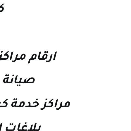
ك
ارقام مراكز
صيانة 
مراكز خدمة ك
بلاغات 