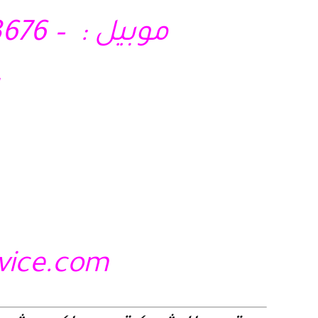
موبيل : – 01210403676 – 01028285295 – 01121717340
rvice.com