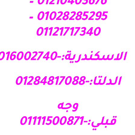
01210403676 –
01028285295 –
01121717340
الاسكندرية:-01016002740
الدلتا:-01284817088
وجه
قبلي:-01111500871