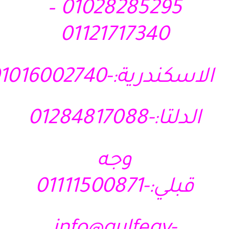
01028285295 –
01121717340
الاسكندرية:-01016002740
الدلتا:-01284817088
وجه
قبلي:-01111500871