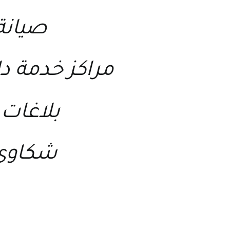
صيانة
مراكز خدمة د
بلاغات 
شكاوى 