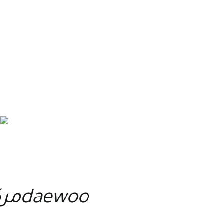
daewooمركز الخدمة والصيانة لجميع اجهزة دايو