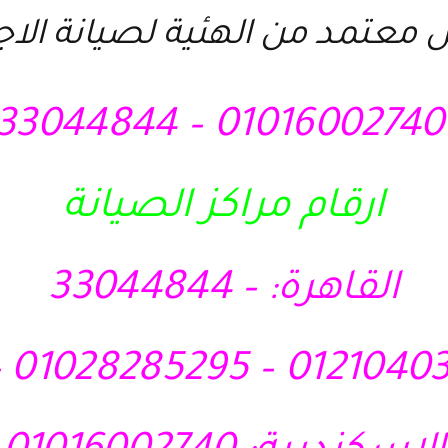
 معتمد من الهئية لصيانة الا
010160027
ارقام مراكز الصيانة
القاهرة: – 33044844