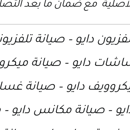
أصلية مع ضمان ما بعد التصل
فزيون دايو
–
صيانة تلفزيون
اشات دايو
–
صيانة ميكروي
كروويف دايو
–
صيانة غسال
يو
–
صيانة مكانس دايو
–
م