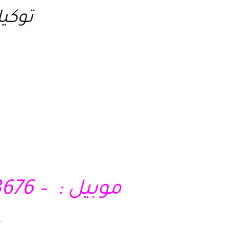
توكيل
40 – 33044844
موبيل : – 01210403676 – 01028285295 – 01121717340