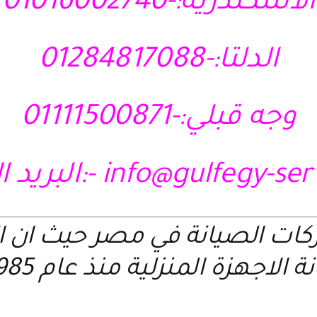
الاسكندرية:-01016002740
الدلتا:-01284817088
وجه قبلي:-01111500871
info@gulfegy-se
-:البريد ا
ركات الصيانة في مصر حيث ان 
 الاجهزة المنزلية منذ عام 1985 م