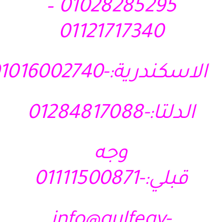
01028285295 –
01121717340
الاسكندرية:-01016002740
الدلتا:-01284817088
وجه
قبلي:-01111500871
info@gulfegy-