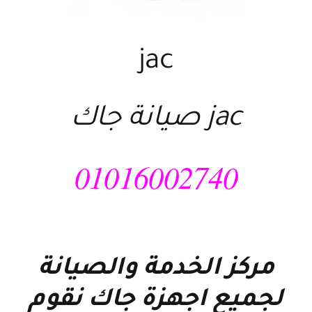
jac
jac صيانة جاك
01016002740
مركز الخدمة والصيانة
لجميع اجهزة جاك نقوم