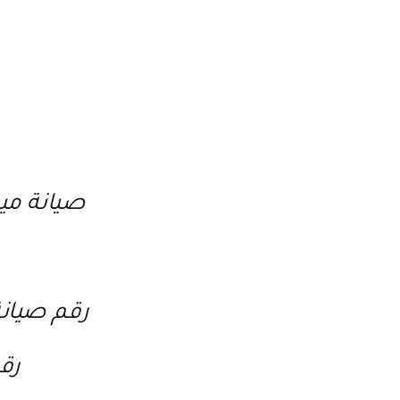
صيانة مي
رقم صيان
رق