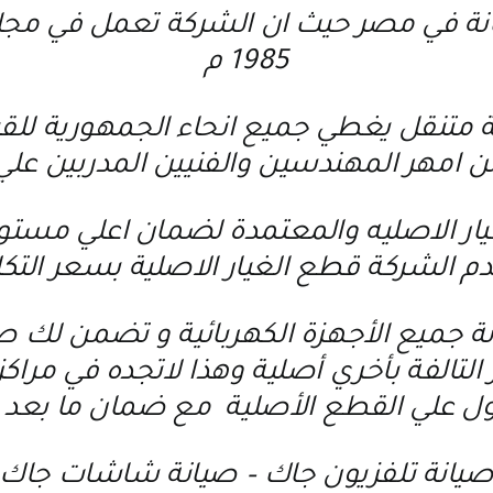
نة في مصر حيث ان الشركة تعمل في مجال ص
1985 م
تنقل يغطي جميع انحاء الجمهورية للقيام
امهر المهندسين والفنيين المدربين علي
يار الاصليه والمعتمدة لضمان اعلي مستوي
م الشركة قطع الغيار الاصلية بسعر التك
ة جميع الأجهزة الكهربائية و تضمن لك صي
 التالفة بأخري أصلية وهذا لاتجده في مرا
 علي القطع الأصلية مع ضمان ما بعد ا
يانة تلفزيون جاك
–
صيانة شاشات جاك