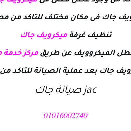
اكد من وجود عطل فعلى فى
ميكرويف ج
يف جاك
فى مكان مختلف للتاكد من مص
تنظيف غرفة
ميكرويف جاك
طل الميكروويف عن طريق
مركز خدمة 
ويف جاك
بعد عملية الصيانة للتاكد من
jac صيانة جاك
01016002740