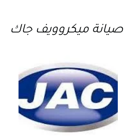
صيانة ميكروويف جاك