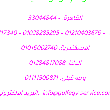
القاهرة: – 33044844
010 – 01121717340
الاسكندرية:-01016002740
الدلتا:-01284817088
وجه قبلي:-01111500871
info@gulfegy-service.c
-:البريد الالكترون