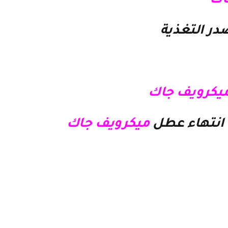
اك
در التغذية
ميكرويف جاك
 انتهاء عطل
ميكرويف جاك