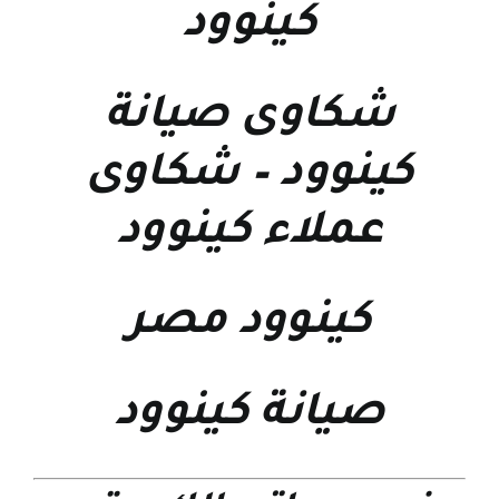
كينوود
شكاوى صيانة
كينوود
–
شكاوى
عملاء كينوود
كينوود مصر
صيانة كينوود