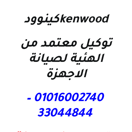
kenwoodكينوود
توكيل معتمد من
الهئية لصيانة
الاجهزة
01016002740 –
33044844