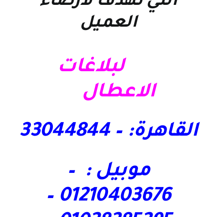
التي تهدف لارضاء
العميل
لبلاغات
الاعطال
القاهرة: – 33044844
موبيل : –
01210403676 –