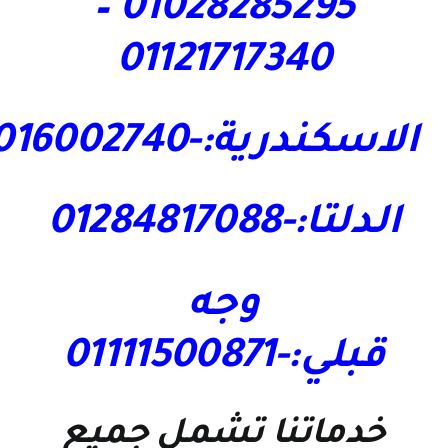
01028285295 –
01121717340
الاسكندرية:-01016002740
الدلتا:-01284817088
وجه
قبلي:-01111500871
خدماتنا تشمل جميع