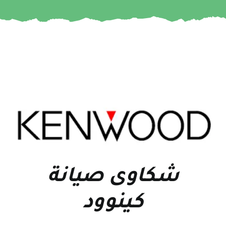
شكاوى صيانة
كينوود