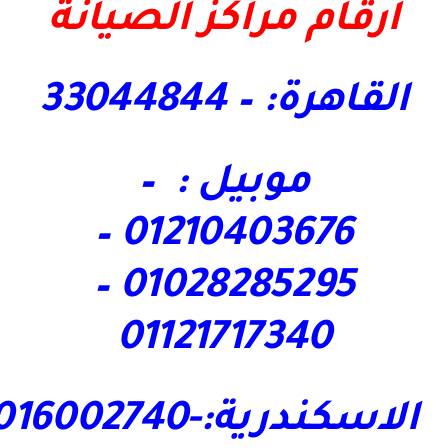
ارقام مراكز الصيانة
القاهرة: – 33044844
موبيل : –
01210403676 –
01028285295 –
01121717340
الاسكندرية:-01016002740