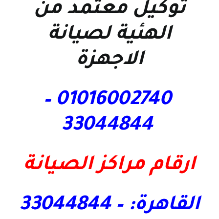
توكيل معتمد من
الهئية لصيانة
الاجهزة
01016002740 –
33044844
ارقام مراكز الصيانة
القاهرة: – 33044844