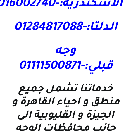
الاسكندرية:-01016002740
الدلتا:-01284817088
وجه
قبلي:-01111500871
خدماتنا تشمل جميع
منطق و احياء القاهرة و
الجيزة و القليوبية الى
جانب محافظات الوجه