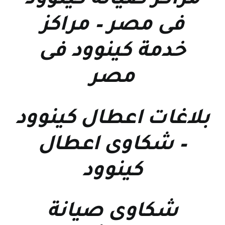
مراكز صيانة كينوود
فى مصر
–
مراكز
خدمة كينوود فى
مصر
بلاغات اعطال كينوود
–
شكاوى اعطال
كينوود
شكاوى صيانة