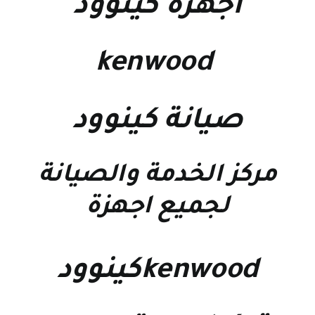
اجهزة كينوود
kenwood
صيانة كينوود
مركز الخدمة والصيانة
لجميع اجهزة
kenwoodكينوود