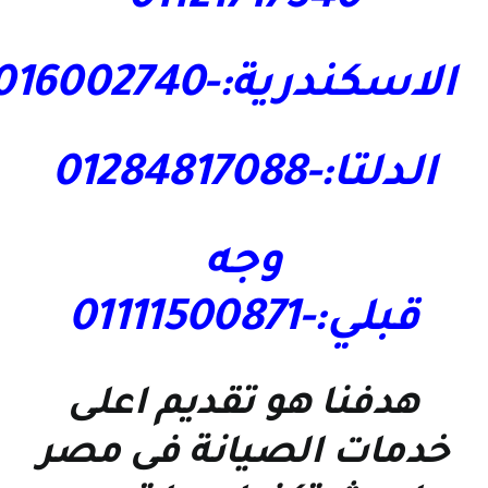
الاسكندرية:-01016002740
الدلتا:-01284817088
وجه
قبلي:-01111500871
هدفنا هو تقديم اعلى
خدمات الصيانة فى مصر