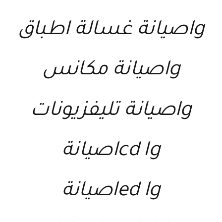
lgصيانة غسالة اطباق
lgصيانة مكانس
lgصيانة تليفزيونات
lcd lgصيانة
led lgصيانة