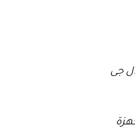
ال جى
جهزة