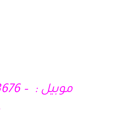
40 – 33044844
موبيل : – 01210403676 – 01028285295 – 01121717340