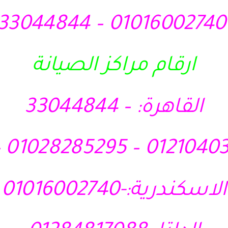
010160027
ارقام مراكز الصيانة
القاهرة: – 33044844
الاسكندرية:-01016002740