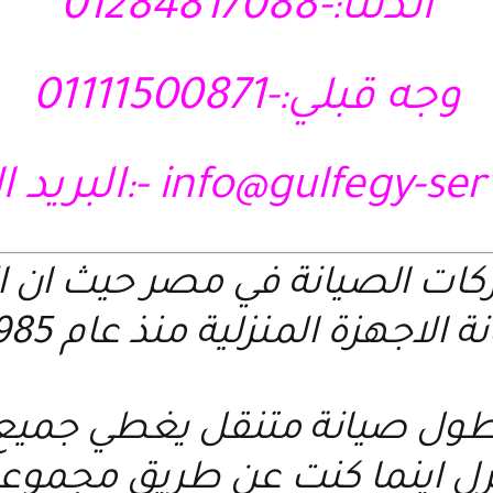
الدلتا:-01284817088
وجه قبلي:-01111500871
info@gulfegy-se
-:البريد ا
ركات الصيانة في مصر حيث ان 
 الاجهزة المنزلية منذ عام 1985 م
ول صيانة متنقل يغطي جميع ا
نزل اينما كنت عن طريق مجمو