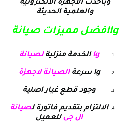
وباخدث الاجهزة الالكترونية
والعلمية الحديثة
lgافضل مميزات صيانة
lg
الخدمة منزلية
لصيانة
lg سرعة
الصيانة لاجهزة
وجود قطع غيار اصلية
الالتزام بتقديم فاتورة ل
صيانة
ال جى
للعميل