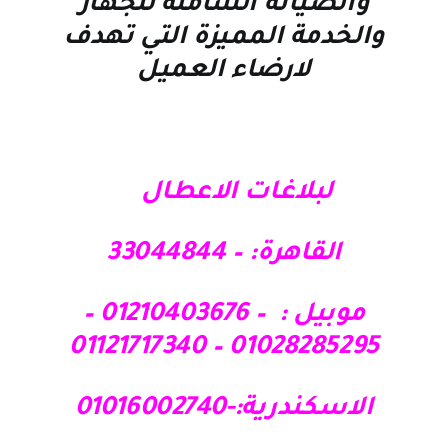
والصيانة الشاملة للجهاز
والخدمة المميزة التي تهدف
لارضاء العميل
لبلاغات الاعطال
القاهرة: – 33044844
موبيل : – 01210403676 –
01028285295 – 01121717340
الاسكندرية:-01016002740