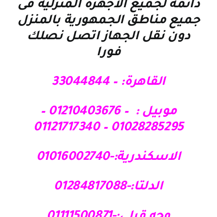
دائمة لجميع الاجهزة المنزلية فى
جميع مناطق الجمهورية بالمنزل
دون نقل الجهاز اتصل نصلك
فورا
القاهرة: – 33044844
موبيل : – 01210403676 –
01028285295 – 01121717340
الاسكندرية:-01016002740
الدلتا:-01284817088