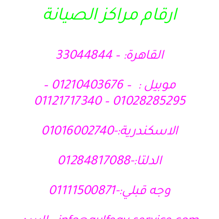
ارقام مراكز الصيانة
القاهرة: – 33044844
موبيل : – 01210403676 –
01028285295 – 01121717340
الاسكندرية:-01016002740
الدلتا:-01284817088
وجه قبلي:-01111500871