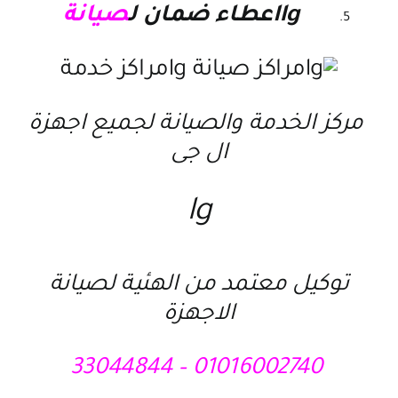
lgاعطاء ضمان ل
صيانة
مركز الخدمة والصيانة لجميع اجهزة
ال جى
lg
توكيل معتمد من الهئية لصيانة
الاجهزة
01016002740 – 33044844