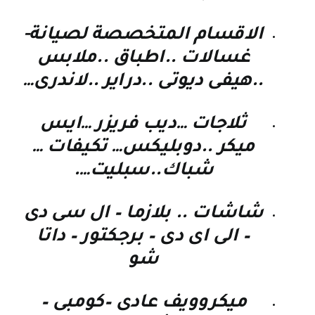
الاقسام المتخصصة لصيانة-
غسالات ..اطباق ..ملابس
..هيفى ديوتى ..دراير ..لاندرى…
ثلاجات …ديب فريزر …ايس
ميكر ..دوبليكس… تكيفات …
شباك..سبليت….
شاشات .. بلازما – ال سى دى
– الى اى دى – برجكتور – داتا
شو
ميكروويف عادى –كومبى –