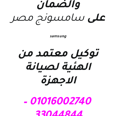
والضمان
على
سامسونج مصر
samsung
توكيل معتمد من
الهئية لصيانة
الاجهزة
01016002740 –