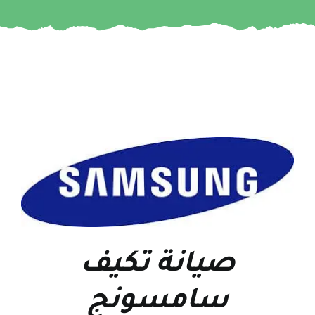
صيانة تكيف
سامسونج