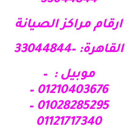
33044844
ارقام مراكز الصيانة
القاهرة: –33044844
موبيل : –
01210403676 –
01028285295 –
01121717340