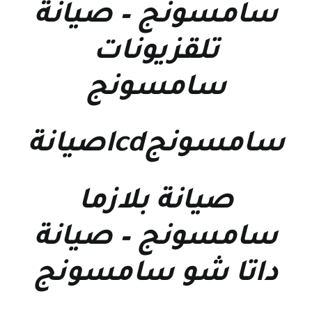
سامسونج
–
صيانة
تلقزيونات
سامسونج
سامسونجlcdصيانة
صيانة بلازما
سامسونج
–
صيانة
داتا شو سامسونج