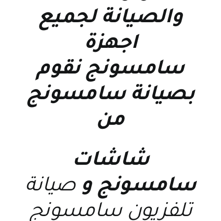
والصيانة
لجميع
اجهزة
سامسونج نقوم
بصيانة سامسونج
من
شاشات
سامسونج
و
صيانة
تلفزيون سامسونج