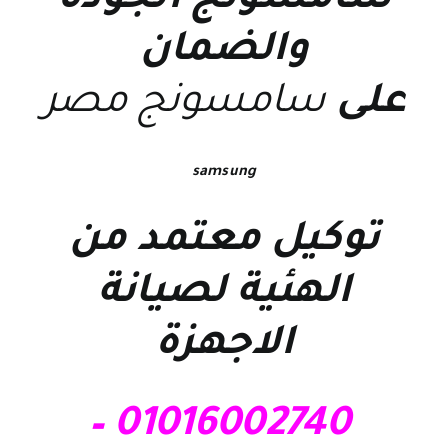
سامسونج
الجودة
والضمان
على
سامسونج مصر
samsung
توكيل معتمد من
الهئية لصيانة
الاجهزة
01016002740 –