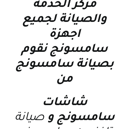
مركز الخدمة
والصيانة
لجميع
اجهزة
سامسونج نقوم
بصيانة سامسونج
من
شاشات
سامسونج
و
صيانة