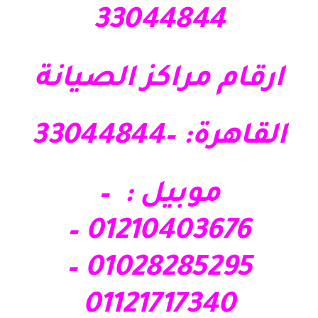
33044844
ارقام مراكز الصيانة
القاهرة: –33044844
موبيل : –
01210403676 –
01028285295 –
01121717340