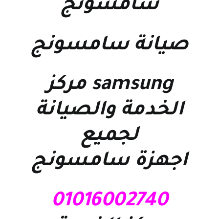
سامسونج
صيانة سامسونج
samsung
مركز
الخدمة والصيانة
لجميع
اجهزة سامسونج
01016002740