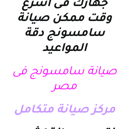
جهازك فى اسرع
وقت ممكن
صيانة
سامسونج
دقة
المواعيد
صيانة سامسونج فى
مصر
مركز صيانة متكامل