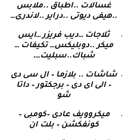
غسالات ..اطباق ..ملابس
..هيفى ديوتى ..دراير ..لاندرى…
ثلاجات …ديب فريزر …ايس
ميكر ..دوبليكس… تكيفات …
شباك..سبليت….
شاشات .. بلازما – ال سى دى
– الى اى دى – برجكتور – داتا
شو
ميكروويف عادى –كومبى –
كونفكشن – بلت ان