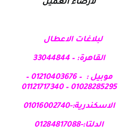
لارضاء العميل
لبلاغات الاعطال
القاهرة: – 33044844
موبيل : – 01210403676 –
01028285295 – 01121717340
الاسكندرية:-01016002740
الدلتا:-01284817088