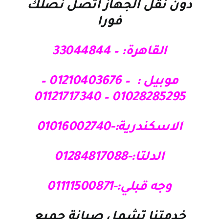
دون نقل الجهاز اتصل نصلك
فورا
القاهرة: – 33044844
موبيل : – 01210403676 –
01028285295 – 01121717340
الاسكندرية:-01016002740
الدلتا:-01284817088
وجه قبلي:-01111500871
خدمتنا تشمل صيانة جميع