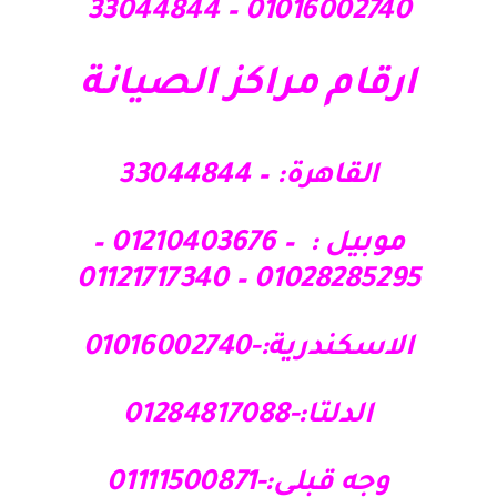
01016002740 – 33044844
ارقام مراكز الصيانة
القاهرة: – 33044844
موبيل : – 01210403676 –
01028285295 – 01121717340
الاسكندرية:-01016002740
الدلتا:-01284817088
وجه قبلي:-01111500871