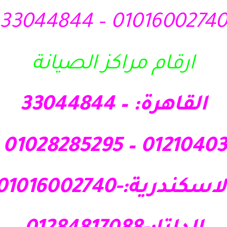
01016002740 – 3304484
ارقام مراكز الصيانة
القاهرة: – 33044844
اسكندرية:-01016002740