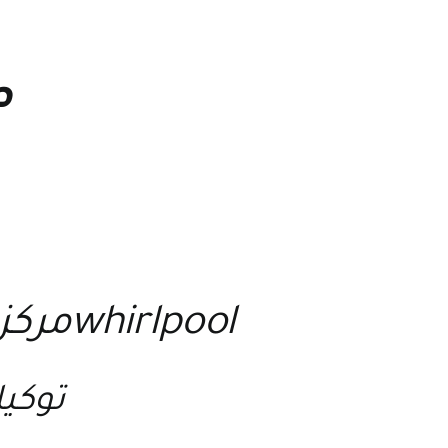
ص
whirlpoolمركز الخدمة والصيانة لجميع اجهزة ويرلبوول
توكيل