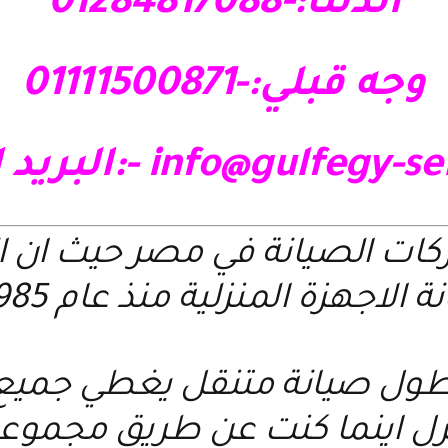
الدلتا:-01284817088
وجه قبلي:-01111500871
info@gulfegy-s
-:البريد 
ركات الصيانة في مصر حيث ان 
 الاجهزة المنزلية منذ عام 1985 م
ول صيانة متنقل يغطي جميع ا
نزل اينما كنت عن طريق مجمو