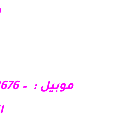
4
موبيل : – 01210403676 – 01028285295 – 01121717340
ال