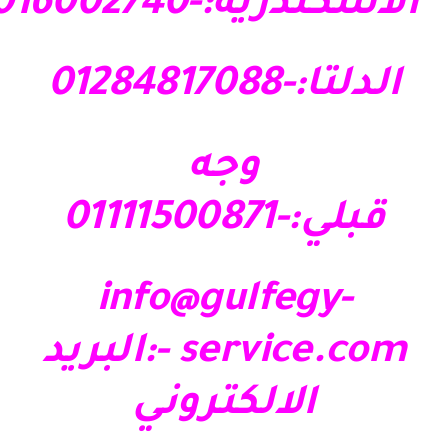
الاسكندرية:-01016002740
الدلتا:-01284817088
وجه
قبلي:-01111500871
info@gulfegy-
service.com
-:البريد
الالكتروني