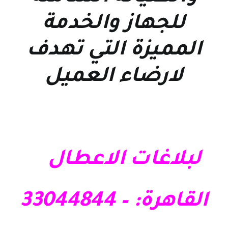
للجهاز والخدمة
المميزة التي تهدف
لارضاء العميل
لبلاغات الاعطال
القاهرة: – 33044844